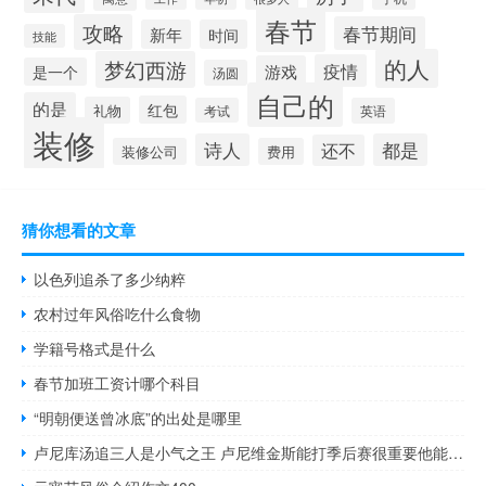
春节
攻略
春节期间
新年
时间
技能
的人
梦幻西游
疫情
游戏
是一个
汤圆
自己的
的是
红包
礼物
考试
英语
装修
诗人
都是
还不
装修公司
费用
猜你想看的文章
以色列追杀了多少纳粹
农村过年风俗吃什么食物
学籍号格式是什么
春节加班工资计哪个科目
“明朝便送曾冰底”的出处是哪里
卢尼库汤追三人是小气之王 卢尼维金斯能打季后赛很重要他能抢板/得分/防对手最佳球员