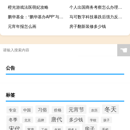
橙光游戏法医萌妃攻略
个人出国商务考察怎么办理护照
鹏华基金：“鹏华基办APP”与公司无关
马可数字科技暴跌后强力反弹 股价两日一度翻倍
元宵年报怎么画
房子翻新装修多少钱
☚
公告
标签
冬天
元宵节
习俗
专业
中国
价格
农历
唐代
多少钱
冬季
北京
品牌
学校
孩子
宋代
房子
寓意
工作
年初
很多人
手机