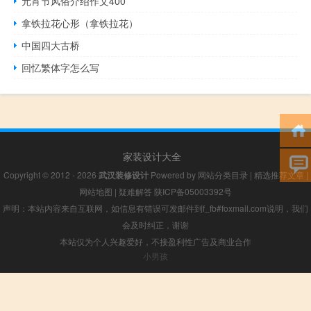
元宵节风俗介绍作文400
拿铁拉花心形（拿铁拉花）
中国四大古桥
回忆繁体字怎么写
家装设计大全
Copyright © 2012 - 2026
武汉装修设计
Powered by
网站分类目录
|
精选推荐文章
|
网站地图
|
疑难解答
陕ICP备05003392号
声明：本站内容来自互联网，如信息有错误可发邮件到f_fb#foxmail.com说明，我们
会及时纠正，谢谢
本站仅为个人兴趣爱好，不接盈利性广告及商业合作
小男孩