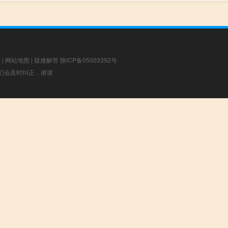
章
|
网站地图
|
疑难解答
陕ICP备05003392号
，我们会及时纠正，谢谢