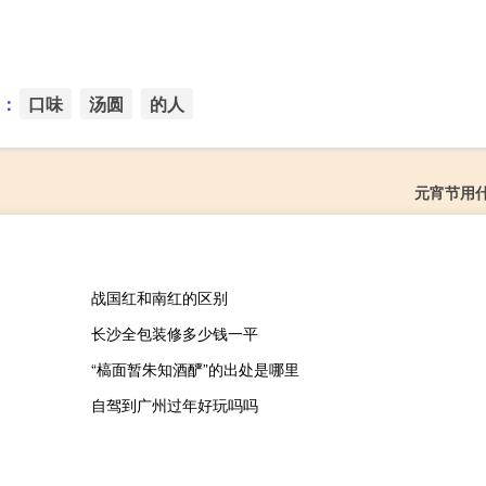
：
口味
汤圆
的人
元宵节用
战国红和南红的区别
长沙全包装修多少钱一平
“槁面暂朱知酒酽”的出处是哪里
自驾到广州过年好玩吗吗