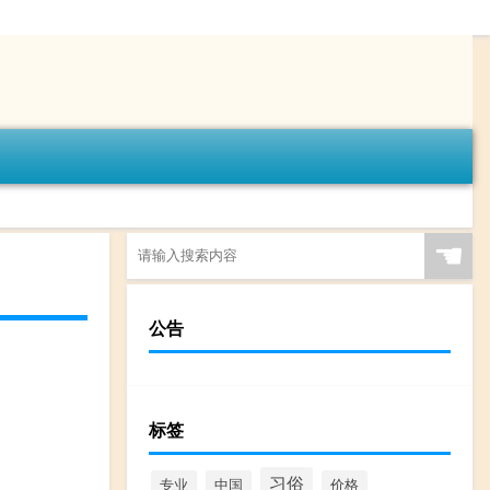
☚
公告
标签
习俗
专业
中国
价格