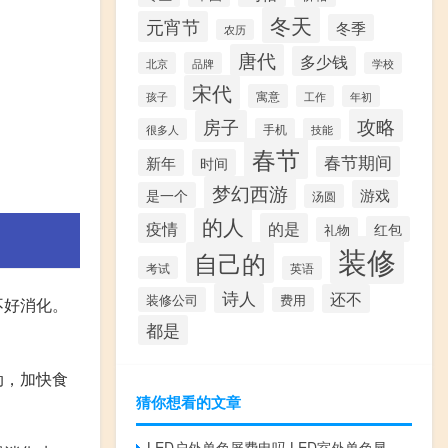
冬天
元宵节
冬季
农历
唐代
多少钱
北京
品牌
学校
宋代
寓意
孩子
工作
年初
攻略
房子
很多人
手机
技能
春节
春节期间
新年
时间
梦幻西游
游戏
是一个
汤圆
的人
疫情
的是
红包
礼物
装修
自己的
考试
英语
诗人
还不
装修公司
费用
不好消化。
都是
动，加快食
猜你想看的文章
LED户外单色屏费电吗 LED室外单色显示屏