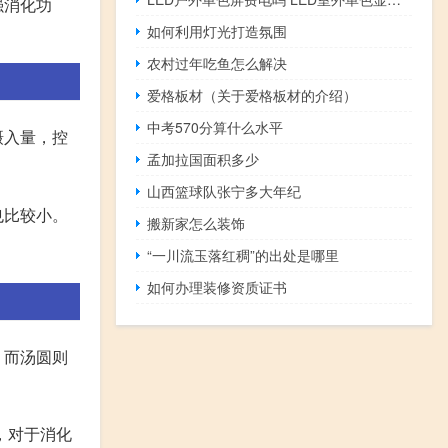
强消化功
如何利用灯光打造氛围
农村过年吃鱼怎么解决
爱格板材（关于爱格板材的介绍）
中考570分算什么水平
摄入量，控
孟加拉国面积多少
山西篮球队张宁多大年纪
也比较小。
搬新家怎么装饰
“一川流玉落红稠”的出处是哪里
如何办理装修资质证书
；而汤圆则
，对于消化