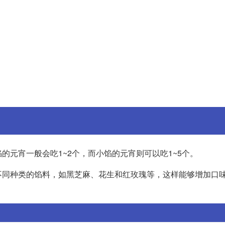
元宵一般会吃1~2个，而小馅的元宵则可以吃1~5个。
不同种类的馅料，如黑芝麻、花生和红玫瑰等，这样能够增加口