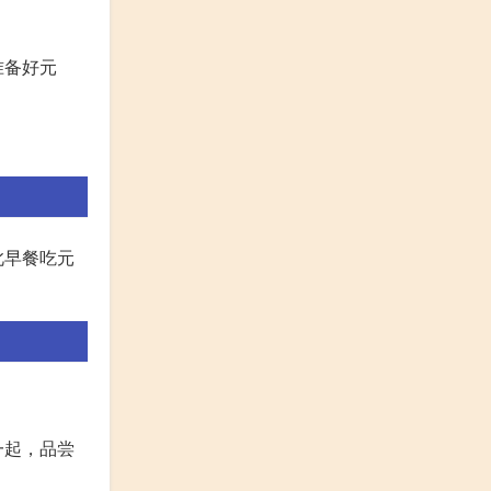
准备好元
此早餐吃元
一起，品尝