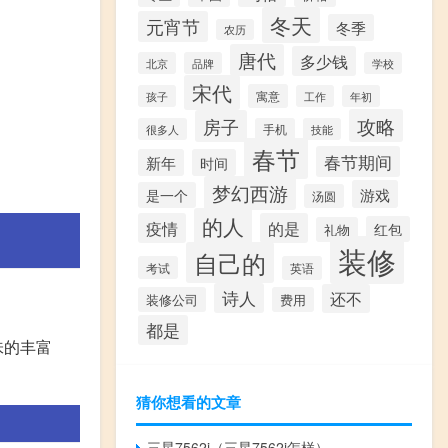
冬天
元宵节
冬季
农历
唐代
多少钱
北京
品牌
学校
宋代
寓意
孩子
工作
年初
攻略
房子
很多人
手机
技能
春节
春节期间
新年
时间
梦幻西游
游戏
是一个
汤圆
的人
疫情
的是
红包
礼物
装修
自己的
考试
英语
诗人
还不
装修公司
费用
都是
味的丰富
猜你想看的文章
三星7562i（三星7562i怎样）