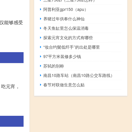
阿普利亚gpr150（apu）
养猪过年供奉什么神仙
仅能够感受
冬天鱼缸里怎么保温消毒
探索元宵文化的方式有哪些
“妆台约鬓低纤手”的出处是哪里
97平方米装修多少钱
苏轼的别称
南昌10路车站（南昌10路公交车路线）
春节对联做生意怎么贴
、吃元宵，