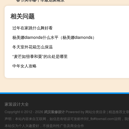
相关问题
过年在家跳什么舞好看
杨美娜diamonds什么水平（杨美娜diamonds）
冬天室外花箱怎么保温
“麦芒如篲黍和粟”的出处是哪里
中年女人攻略
家装设计大全
Copyright © 2012 - 2026
武汉装修设计
Powered by
网站分类目录
|
精选推荐文
声明：本站内容来自互联网，如信息有错误可发邮件到f_fb#foxmail.com说明
本站仅为个人兴趣爱好，不接盈利性广告及商业合作