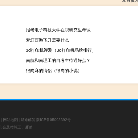
报考电子科技大学在职研究生考试
梦幻西游飞升需要什么
3d打印机评测（3d打印机品牌排行）
南航和南理工的自考生待遇好点？
很肉麻的情侣（很肉的小说）
章
|
网站地图
|
疑难解答
陕ICP备05003392号
，我们会及时纠正，谢谢