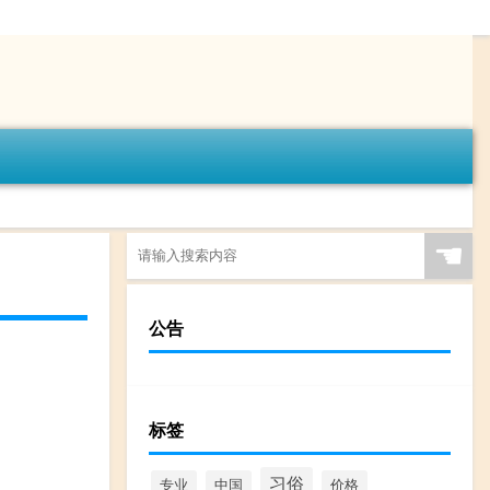
☚
公告
标签
习俗
专业
中国
价格