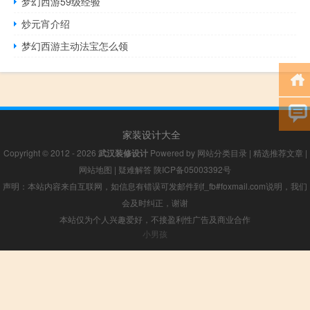
梦幻西游59级经验
炒元宵介绍
梦幻西游主动法宝怎么领
家装设计大全
Copyright © 2012 - 2026
武汉装修设计
Powered by
网站分类目录
|
精选推荐文章
|
网站地图
|
疑难解答
陕ICP备05003392号
声明：本站内容来自互联网，如信息有错误可发邮件到f_fb#foxmail.com说明，我们
会及时纠正，谢谢
本站仅为个人兴趣爱好，不接盈利性广告及商业合作
小男孩