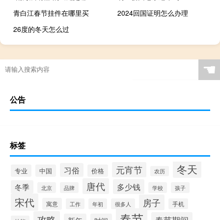
青白江春节挂件在哪里买
2024回国证明怎么办理
26度的冬天怎么过
☚
公告
标签
冬天
元宵节
习俗
专业
中国
价格
农历
唐代
多少钱
冬季
北京
品牌
学校
孩子
宋代
房子
寓意
工作
年初
很多人
手机
春节
攻略
春节期间