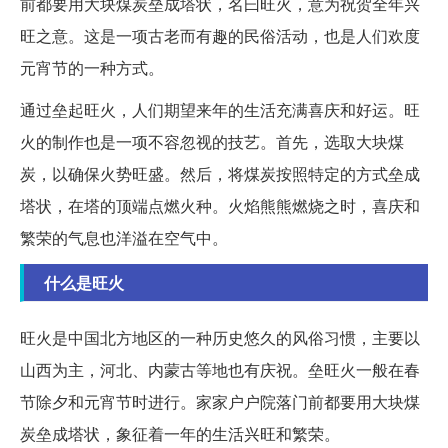
前都要用大块煤炭垒成塔状，名曰旺火，意为祝贺全年兴
旺之意。这是一项古老而有趣的民俗活动，也是人们欢度
元宵节的一种方式。
通过垒起旺火，人们期望来年的生活充满喜庆和好运。旺
火的制作也是一项不容忽视的技艺。首先，选取大块煤
炭，以确保火势旺盛。然后，将煤炭按照特定的方式垒成
塔状，在塔的顶端点燃火种。火焰熊熊燃烧之时，喜庆和
繁荣的气息也洋溢在空气中。
什么是旺火
旺火是中国北方地区的一种历史悠久的风俗习惯，主要以
山西为主，河北、内蒙古等地也有庆祝。垒旺火一般在春
节除夕和元宵节时进行。家家户户院落门前都要用大块煤
炭垒成塔状，象征着一年的生活兴旺和繁荣。