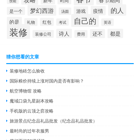
新年
时间
技能
的人
梦幻西游
疫情
游戏
是一个
汤圆
自己的
的是
红包
礼物
考试
英语
装修
诗人
都是
还不
装修公司
费用
猜你想看的文章
装修地砖怎么验收
国际粮价持续上涨对国内是否有影响？
航空博物馆 攻略
魔域口袋九星副本攻略
手机版的云顶之弈攻略
旅游景点纪念品礼品批发（纪念品礼品批发）
最时尚的过年衣服男