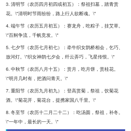
3. 清明节（农历四月初四或初五）：祭祖扫墓，踏青赏
花。\"清明时节雨纷纷，路上行人欲断魂。\"
4. 端午节（农历五月初五）：赛龙舟，吃粽子，挂艾草。
\"百舸争流，千帆竞发。\"
5. 七夕节（农历七月初七）：牵牛织女鹊桥相会，乞巧、
放河灯。\"织女神鹊七夕会，纤云弄巧，飞星传恨。\"
6. 中秋节（农历八月十五）：赏月，吃月饼，赏桂花。
\"明月几时有，把酒问青天。\"
7. 重阳节（农历九月初九）：登高赏菊，祭祖，饮菊花
酒。\"菊花开，菊花台，提携家国八千里。\"
8. 冬至节（农历十二月二十二）：吃汤圆，祭祖，补冬。
\"一年中，最长的一天。\"