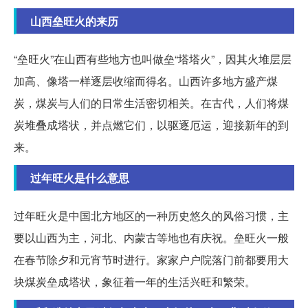
山西垒旺火的来历
“垒旺火”在山西有些地方也叫做垒“塔塔火”，因其火堆层层
加高、像塔一样逐层收缩而得名。山西许多地方盛产煤
炭，煤炭与人们的日常生活密切相关。在古代，人们将煤
炭堆叠成塔状，并点燃它们，以驱逐厄运，迎接新年的到
来。
过年旺火是什么意思
过年旺火是中国北方地区的一种历史悠久的风俗习惯，主
要以山西为主，河北、内蒙古等地也有庆祝。垒旺火一般
在春节除夕和元宵节时进行。家家户户院落门前都要用大
块煤炭垒成塔状，象征着一年的生活兴旺和繁荣。