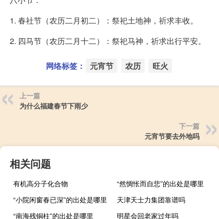
1. 春社节（农历二月初二）：祭祀土地神，祈求丰收。
2. 四马节（农历二月十二）：祭祀马神，祈求出行平安。
网络标签：
元宵节
农历
旺火
上一篇
为什么福建春节下雨少
下一篇
元宵节要去外地吗
相关问题
有机高分子化合物
“然惆怅而自悲”的出处是哪里
“小院闲窗春已深”的出处是哪里
天津天士力集团靠谱吗
“南海残铜柱”的出处是哪里
明星会回老家过年吗