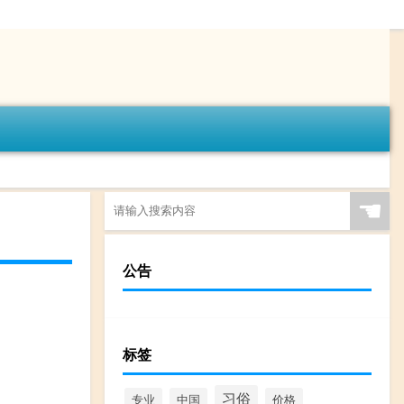
☚
公告
标签
习俗
专业
中国
价格