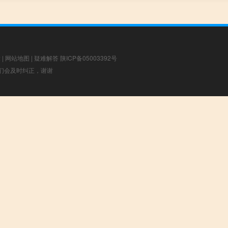
章
|
网站地图
|
疑难解答
陕ICP备05003392号
，我们会及时纠正，谢谢