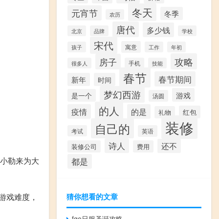
冬天
元宵节
冬季
农历
唐代
多少钱
北京
品牌
学校
宋代
寓意
孩子
工作
年初
攻略
房子
很多人
手机
技能
春节
春节期间
新年
时间
梦幻西游
游戏
是一个
汤圆
的人
疫情
的是
红包
礼物
装修
自己的
考试
英语
诗人
还不
装修公司
费用
,小勒来为大
都是
游戏难度，
猜你想看的文章
。
fgo日服圣诞攻略