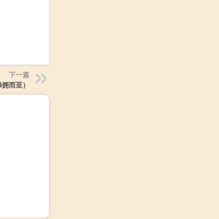
下一篇
蜂拥而至）