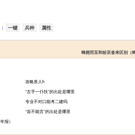
：
一键
兵种
属性
蜂拥而至和纷至沓来区别（
攻略兽人h
“左手一仆扶”的出处是哪里
专业不对口能考二建吗
“齿不能言”的出处是哪里
网年报）