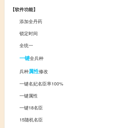
【软件功能】
添加全丹药
锁定时间
全统一
一键
全兵种
属性
兵种
修改
一键名妃名臣率100%
一键属性
一键18名臣
15随机名臣