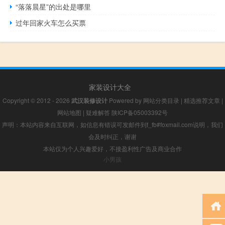
“落落晨星”的出处是哪里
过年回家火车怎么买票
家装设计大全
Copyright © 2012 - 2026
武汉装修设计
Powered by
网站分类目录
|
精选推荐文章
|
网站地图
|
疑难解答
陕ICP备05003392号
声明：本站内容来自互联网，如信息有错误可发邮件到f_fb#foxmail.com说明，我们
会及时纠正，谢谢
本站仅为个人兴趣爱好，不接盈利性广告及商业合作
小男孩