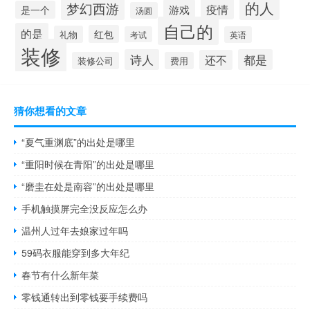
的人
梦幻西游
疫情
游戏
是一个
汤圆
自己的
的是
红包
礼物
考试
英语
装修
诗人
都是
还不
装修公司
费用
猜你想看的文章
“夏气重渊底”的出处是哪里
“重阳时候在青阳”的出处是哪里
“磨圭在处是南容”的出处是哪里
手机触摸屏完全没反应怎么办
温州人过年去娘家过年吗
59码衣服能穿到多大年纪
春节有什么新年菜
零钱通转出到零钱要手续费吗