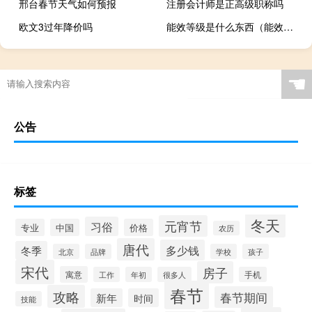
邢台春节天气如何预报
注册会计师是正高级职称吗
欧文3过年降价吗
能效等级是什么东西（能效等级是什么意思）
☚
公告
标签
冬天
元宵节
习俗
专业
中国
价格
农历
唐代
多少钱
冬季
北京
品牌
学校
孩子
宋代
房子
寓意
工作
年初
很多人
手机
春节
攻略
春节期间
新年
时间
技能