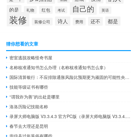
自己的
的是
红包
礼物
考试
英语
装修
诗人
都是
还不
装修公司
费用
猜你想看的文章
密室逃脱攻略怪奇书屋
名称核准通知书怎么办理（名称核准通知书怎么拿）
国际清算银行：不应排除通胀风险比预期更为顽固的可能性央行沟通与金融市场预期之间仍存在差异
技能等级证书有哪些
“谓我诈为善”的出处是哪里
洛洛历险记技能名称
录屏大师电脑版 V3.3.4.3 官方PC版（录屏大师电脑版 V3.3.4.3 官方PC版功能简介）
春节去大理还是昆明
崇信县过年风俗有哪些