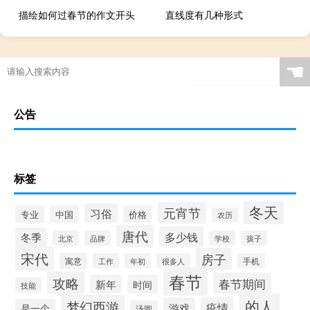
描绘如何过春节的作文开头
直线度有几种形式
☚
公告
标签
冬天
元宵节
习俗
专业
中国
价格
农历
唐代
多少钱
冬季
北京
品牌
学校
孩子
宋代
房子
寓意
工作
年初
很多人
手机
春节
攻略
春节期间
新年
时间
技能
的人
梦幻西游
疫情
游戏
是一个
汤圆