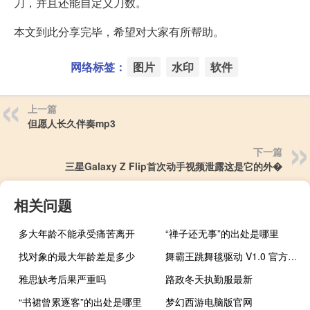
刀，并且还能自定义刀数。
本文到此分享完毕，希望对大家有所帮助。
网络标签：
图片
水印
软件
上一篇
但愿人长久伴奏mp3
下一篇
三星Galaxy Z Flip首次动手视频泄露这是它的外�
相关问题
多大年龄不能承受痛苦离开
“禅子还无事”的出处是哪里
找对象的最大年龄差是多少
舞霸王跳舞毯驱动 V1.0 官方免费版（舞霸王跳舞毯驱动 V1.0 官方免费版功能简介）
雅思缺考后果严重吗
路政冬天执勤服最新
“书裙曾累逐客”的出处是哪里
梦幻西游电脑版官网