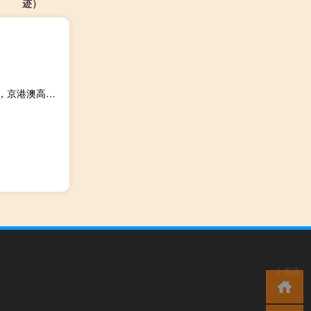
迹）
2023-09-28 10:48： 路况信息：2023年9月28日10时05分，京港澳高速潭耒（潭衡）段新塘收费站附近以北K1612处南往北因三车追尾造成交通通行缓慢，至10时45分已恢复正常通行。Sa85Za ​​​
小男孩