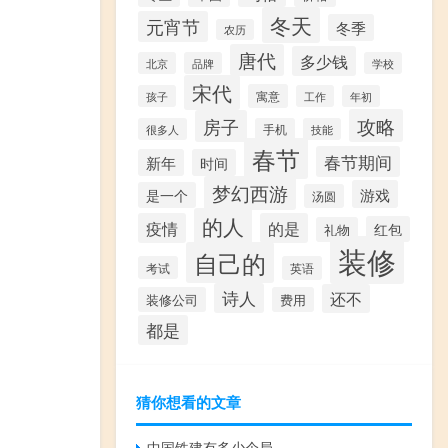
冬天
元宵节
冬季
农历
唐代
多少钱
北京
品牌
学校
宋代
寓意
孩子
工作
年初
攻略
房子
很多人
手机
技能
春节
春节期间
新年
时间
梦幻西游
游戏
是一个
汤圆
的人
疫情
的是
红包
礼物
装修
自己的
考试
英语
诗人
还不
装修公司
费用
都是
猜你想看的文章
中国铁建有多少个局