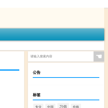
☚
公告
标签
习俗
专业
中国
价格