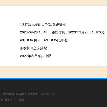
“丝竹既无娱朗日”的出处是哪里
adjust to 例句（adjust to的用法）
条纹长裙怎么搭配
2022年春节车头冲哪
章
|
网站地图
|
疑难解答
陕ICP备05003392号
，我们会及时纠正，谢谢