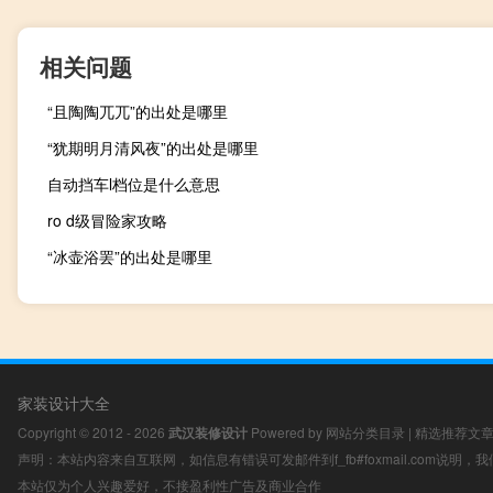
相关问题
“且陶陶兀兀”的出处是哪里
“犹期明月清风夜”的出处是哪里
自动挡车l档位是什么意思
ro d级冒险家攻略
“冰壶浴罢”的出处是哪里
家装设计大全
Copyright © 2012 - 2026
武汉装修设计
Powered by
网站分类目录
|
精选推荐文
声明：本站内容来自互联网，如信息有错误可发邮件到f_fb#foxmail.com说明
本站仅为个人兴趣爱好，不接盈利性广告及商业合作