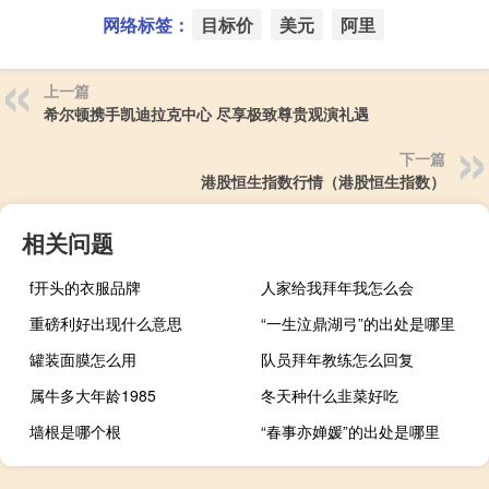
网络标签：
目标价
美元
阿里
上一篇
希尔顿携手凯迪拉克中心 尽享极致尊贵观演礼遇
下一篇
港股恒生指数行情（港股恒生指数）
相关问题
f开头的衣服品牌
人家给我拜年我怎么会
重磅利好出现什么意思
“一生泣鼎湖弓”的出处是哪里
罐装面膜怎么用
队员拜年教练怎么回复
属牛多大年龄1985
冬天种什么韭菜好吃
墙根是哪个根
“春事亦婵媛”的出处是哪里