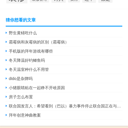
猜你想看的文章
野生黄鳝吃什么
霜霉病和灰霉病的区别（霜霉病）
手机版的拜年游戏有哪些
冬天降温好钓鲫鱼吗
冬天温室种什么不用管
dido是杂牌吗
小猪眼睛粘在一起睁不开啥原因
房子怎么布置
联合国发言人：希望看到（巴以）暴力事件停止联合国正在与各方就援助通道进行对话；在我们想要争取的援助通道上不可发生冲突
拜年创意神曲教案