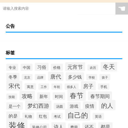
☚
公告
标签
冬天
元宵节
习俗
专业
中国
价格
农历
唐代
多少钱
冬季
北京
品牌
学校
孩子
宋代
房子
寓意
工作
年初
很多人
手机
春节
攻略
春节期间
新年
时间
技能
的人
梦幻西游
疫情
游戏
是一个
汤圆
自己的
的是
红包
礼物
考试
英语
装修
诗人
都是
还不
装修公司
费用