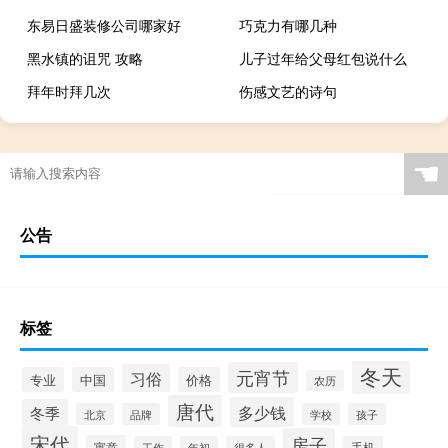
东易日盛装修公司哪家好
巧克力有哪几种
黑水镇的诅咒 攻略
儿子过年给父母红包说什么
拜年时拜几次
伤感文艺的诗句
☚
公告
标签
冬天
元宵节
习俗
专业
中国
价格
农历
唐代
多少钱
冬季
北京
品牌
学校
孩子
宋代
房子
寓意
工作
年初
很多人
手机