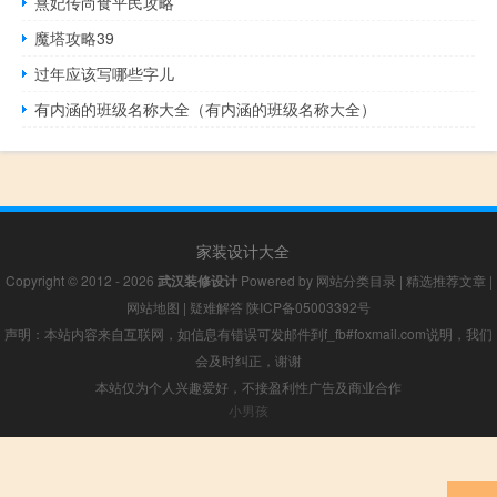
熹妃传尚食平民攻略
魔塔攻略39
过年应该写哪些字儿
有内涵的班级名称大全（有内涵的班级名称大全）
家装设计大全
Copyright © 2012 - 2026
武汉装修设计
Powered by
网站分类目录
|
精选推荐文章
|
网站地图
|
疑难解答
陕ICP备05003392号
声明：本站内容来自互联网，如信息有错误可发邮件到f_fb#foxmail.com说明，我们
会及时纠正，谢谢
本站仅为个人兴趣爱好，不接盈利性广告及商业合作
小男孩