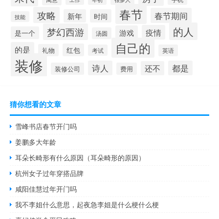
春节
攻略
春节期间
新年
时间
技能
的人
梦幻西游
疫情
游戏
是一个
汤圆
自己的
的是
红包
礼物
考试
英语
装修
诗人
都是
还不
装修公司
费用
猜你想看的文章
雪峰书店春节开门吗
姜鹏多大年龄
耳朵长畸形有什么原因（耳朵畸形的原因）
杭州女子过年穿搭品牌
咸阳佳慧过年开门吗
我不李姐什么意思，起夜急李姐是什么梗什么梗