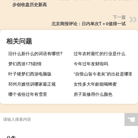
步创收盘历史新高
下一篇
北京商报评论：日内单次T＋0值得一试
相关问题
旧什么新什么的词语有哪些?
过年农村最忙的行业是什么
梦幻西游175剧情
今年过年发财啦吗
叶子猪梦幻西游电脑版
“自恨山翁今老矣”的出处是哪里
邳州月嫂培训哪家最正规
女性多大年龄能喝蜂蜜
哪个省份过年有雪景
房子装修用什么颜色
☚