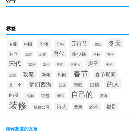
公告
标签
冬天
元宵节
习俗
专业
中国
价格
农历
唐代
多少钱
冬季
北京
品牌
学校
孩子
宋代
房子
寓意
工作
年初
很多人
手机
春节
攻略
春节期间
新年
时间
技能
的人
梦幻西游
疫情
游戏
是一个
汤圆
自己的
的是
红包
礼物
考试
英语
装修
诗人
都是
还不
装修公司
费用
猜你想看的文章