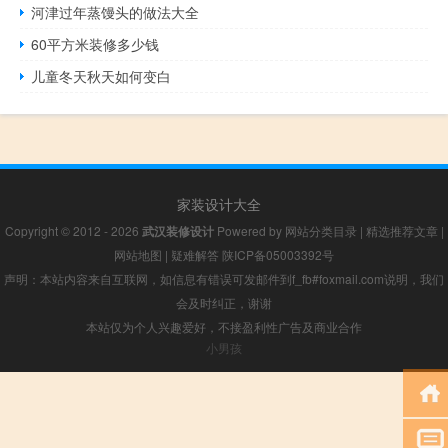
河津过年蒸馒头的做法大全
60平方米装修多少钱
儿童冬天秋天如何变白
家装设计大全
Copyright © 2012 - 2026
武汉装修设计
Powered by
网站分类目录
|
精选推荐文章
|
网站地图
|
疑难解答
陕ICP备05003392号
声明：本站内容来自互联网，如信息有错误可发邮件到f_fb#foxmail.com说明，我们
会及时纠正，谢谢
本站仅为个人兴趣爱好，不接盈利性广告及商业合作
小男孩