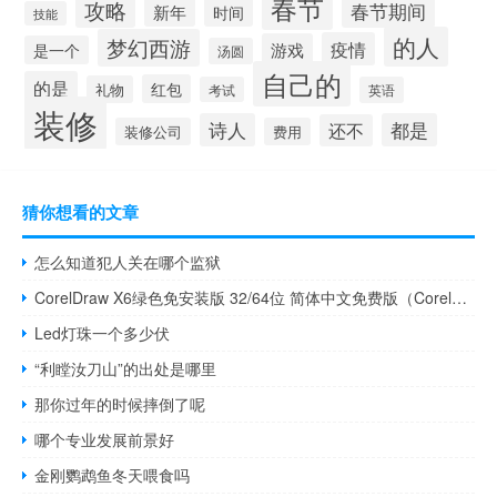
春节
攻略
春节期间
新年
时间
技能
的人
梦幻西游
疫情
游戏
是一个
汤圆
自己的
的是
红包
礼物
考试
英语
装修
诗人
都是
还不
装修公司
费用
猜你想看的文章
怎么知道犯人关在哪个监狱
CorelDraw X6绿色免安装版 32/64位 简体中文免费版（CorelDraw X6绿色免安装版 32/64位 简体中文免费版功能简介）
Led灯珠一个多少伏
“利瞠汝刀山”的出处是哪里
那你过年的时候摔倒了呢
哪个专业发展前景好
金刚鹦鹉鱼冬天喂食吗