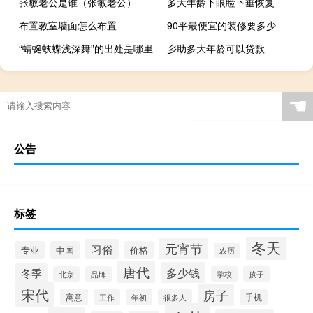
张敏老公是谁（张敏老公）
多大年龄下眼睑下垂恢复
布置教室墙面怎么布置
90平最便宜的装修要多少
“蜻蜒蛱蝶浅深舞”的出处是哪里
乡助多大年龄可以贷款
☚
公告
标签
冬天
元宵节
习俗
专业
中国
价格
农历
唐代
多少钱
冬季
北京
品牌
学校
孩子
宋代
房子
寓意
工作
年初
很多人
手机