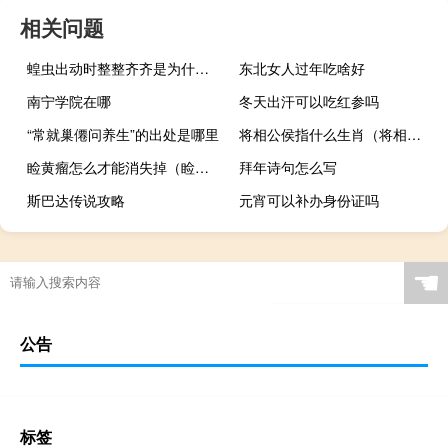
相关问题
蝗虫出动时整整齐齐是为什么呢（蝗虫出动时整整齐齐是为什么）
东北女人过年吃啥好
南宁学院在哪
冬天出汗可以吃红参吗
“常就巢僊问养生”的出处是哪里
将相公侯指什么生肖（将相公侯）
睑黄瘤怎么才能消失掉（睑黄瘤的最佳治疗方法）
拜年诗句怎么写
斯巴达传说攻略
元宵可以补办身份证吗
☚
公告
标签