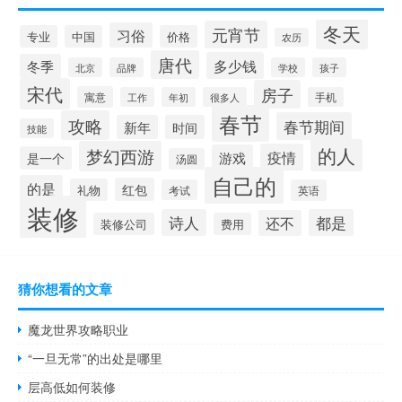
冬天
元宵节
习俗
专业
中国
价格
农历
唐代
多少钱
冬季
北京
品牌
学校
孩子
宋代
房子
寓意
工作
年初
很多人
手机
春节
攻略
春节期间
新年
时间
技能
的人
梦幻西游
疫情
游戏
是一个
汤圆
自己的
的是
红包
礼物
考试
英语
装修
诗人
都是
还不
装修公司
费用
猜你想看的文章
魔龙世界攻略职业
“一旦无常”的出处是哪里
层高低如何装修