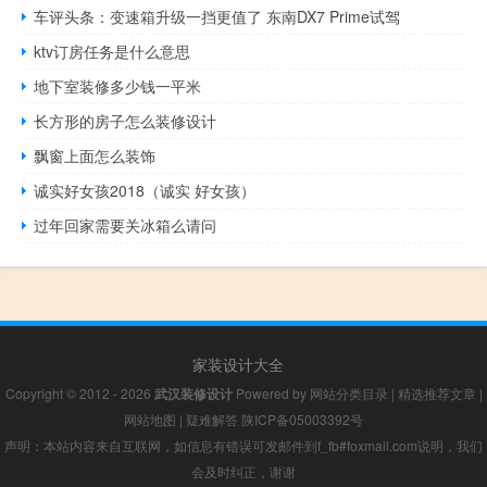
车评头条：变速箱升级一挡更值了 东南DX7 Prime试驾
ktv订房任务是什么意思
地下室装修多少钱一平米
长方形的房子怎么装修设计
飘窗上面怎么装饰
诚实好女孩2018（诚实 好女孩）
过年回家需要关冰箱么请问
家装设计大全
Copyright © 2012 - 2026
武汉装修设计
Powered by
网站分类目录
|
精选推荐文章
|
网站地图
|
疑难解答
陕ICP备05003392号
声明：本站内容来自互联网，如信息有错误可发邮件到f_fb#foxmail.com说明，我们
会及时纠正，谢谢