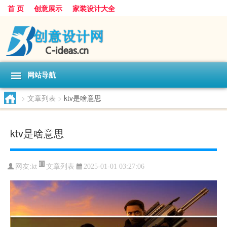
首 页
创意展示
家装设计大全
网站导航
>
文章列表
>
ktv是啥意思
ktv是啥意思
文章列表
网友:
kt
2025-01-01 03:27:06