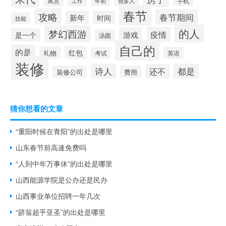
寓意
工作
年初
很多人
手机
春节
攻略
春节期间
新年
时间
技能
的人
梦幻西游
疫情
游戏
是一个
汤圆
自己的
的是
红包
礼物
考试
英语
装修
诗人
都是
还不
装修公司
费用
猜你想看的文章
“重阳时候在青阳”的出处是哪里
山东春节前高速免费吗
“人到中年万事休”的出处是哪里
山西能源学院是公办还是民办
山西事业单位招聘一年几次
“跻翁超乎亚圣”的出处是哪里