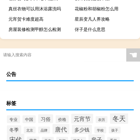
真丝衣物可以用沐浴露洗吗
花椒粉和胡椒粉怎么用
元宵贺卡难度超高
星辰变凡人界攻略
房屋装修检测甲醇怎么检测
伢子是什么意思
☚
公告
标签
冬天
元宵节
习俗
专业
中国
价格
农历
唐代
多少钱
冬季
北京
品牌
学校
孩子
宋代
房子