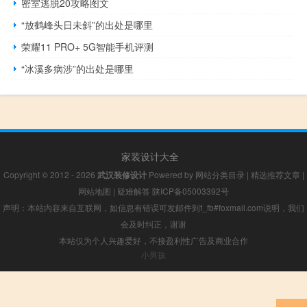
密室逃脱20攻略图文
“放鹤峰头日未斜”的出处是哪里
荣耀11 PRO+ 5G智能手机评测
“冰溪多病涉”的出处是哪里
家装设计大全
Copyright © 2012 - 2026
武汉装修设计
Powered by
网站分类目录
|
精选推荐文章
|
网站地图
|
疑难解答
陕ICP备05003392号
声明：本站内容来自互联网，如信息有错误可发邮件到f_fb#foxmail.com说明，我们
会及时纠正，谢谢
本站仅为个人兴趣爱好，不接盈利性广告及商业合作
小男孩