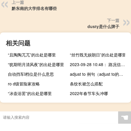
上一篇
黔东南的大学排名有哪些
下一篇
dusty是什么牌子
相关问题
“且陶陶兀兀”的出处是哪里
“丝竹既无娱朗日”的出处是哪里
“犹期明月清风夜”的出处是哪里
2023-09-28 10:48： 路况信息：2023年9月28日10时05分，京港澳高速潭耒（潭衡）段新塘收费站附近以北K1612处南往北因三车追尾造成交通通行缓慢，至10时45分已恢复正常通行。Sa85Za ​​​
自动挡车l档位是什么意思
adjust to 例句（adjust to的用法）
ro d级冒险家攻略
条纹长裙怎么搭配
“冰壶浴罢”的出处是哪里
2022年春节车头冲哪
☚