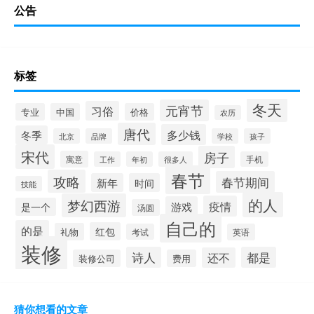
公告
标签
冬天
元宵节
习俗
专业
中国
价格
农历
唐代
多少钱
冬季
北京
品牌
学校
孩子
宋代
房子
寓意
工作
年初
很多人
手机
春节
攻略
春节期间
新年
时间
技能
的人
梦幻西游
疫情
游戏
是一个
汤圆
自己的
的是
红包
礼物
考试
英语
装修
诗人
都是
还不
装修公司
费用
猜你想看的文章