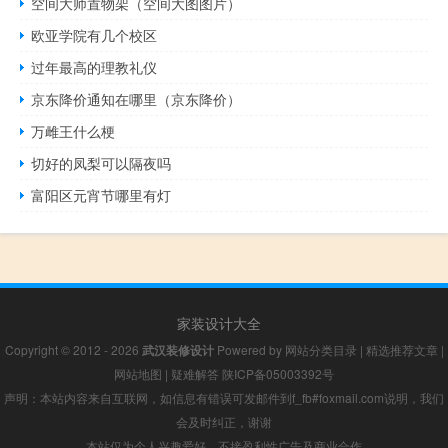
空间大师置物架（空间大图图片）
欧亚学院有几个校区
过年最高的理教礼仪
京东降价通知在哪里（京东降价）
万雌王什么梗
切好的凤梨可以隔夜吗
富阳区元宵节哪里有灯
家装设计大全
Copyright © 2012 - 2026
武汉装修设计
Powered by
网站分类目录
|
精选推荐文章
|
网站地图
|
疑难解答
陕ICP备05003392号
声明：本站内容来自互联网，如信息有错误可发邮件到f_fb#foxmail.com说明，我们
会及时纠正，谢谢
本站仅为个人兴趣爱好，不接盈利性广告及商业合作