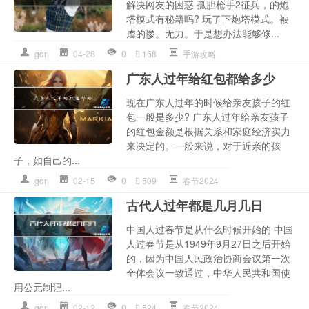
解决网友的困惑 孤胆枪手2征兵，的炮
塔模式有秘籍吗? 玩了下炮塔模式。被
虐的惨。无力。于是想办法能够修...
gdr
04-28
0
168
手游攻略
广东人过年给红包都给多少
现在广东人过年的时候给亲友孩子的红
包一般是多少? 广东人过年给亲友孩子
的红包金额是根据关系和家庭经济实力
来决定的。一般来说，对于近亲的孩
子，如自己的...
gdr
02-15
0
509
春节2024
古代人过年都是几月几日
中国人过春节是从什么时候开始的 中国
人过春节是从1949年9月27日之后开始
的，因为中国人民政治协商会议第一次
全体会议一致通过，中华人民共和国使
用公元制记...
gdr
02-12
0
524
春节2024