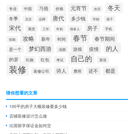
冬天
元宵节
习俗
专业
中国
价格
农历
唐代
多少钱
冬季
北京
品牌
学校
孩子
宋代
房子
寓意
工作
年初
很多人
手机
春节
攻略
春节期间
新年
时间
技能
的人
梦幻西游
疫情
游戏
是一个
汤圆
自己的
的是
红包
礼物
考试
英语
装修
诗人
都是
还不
装修公司
费用
猜你想看的文章
100平的房子大概装修要多少钱
店铺装修设计怎么做
出国留学保证金如何交