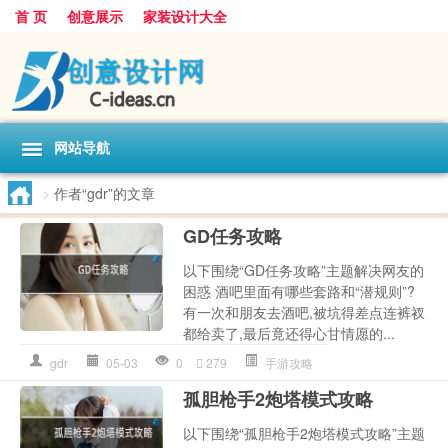
首 页
创意展示
家装设计大全
网站导航
>
作者“gdr”的文章
GD任务攻略
以下围绕“GD任务攻略”主题解决网友的
困惑 酒吧里面有哪些套路和“潜规则”?
有一次和朋友去酒吧,被坑得差点连裤衩
都给卖了,最后竟还得心甘情愿的...
gdr
05-03
0
279
手游攻略
孤胆枪手2炮塔模式攻略
以下围绕“孤胆枪手2炮塔模式攻略”主题