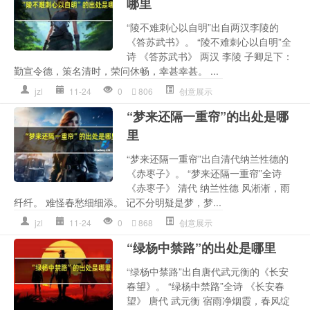
哪里
“陵不难刺心以自明”出自两汉李陵的
《答苏武书》。 “陵不难刺心以自明”全
诗 《答苏武书》 两汉 李陵 子卿足下：
勤宣令德，策名清时，荣问休畅，幸甚幸甚。 ...
jzl
11-24
0
806
创意展示
“梦来还隔一重帘”的出处是哪
里
“梦来还隔一重帘”出自清代纳兰性德的
《赤枣子》。 “梦来还隔一重帘”全诗
《赤枣子》 清代 纳兰性德 风淅淅，雨
纤纤。 难怪春愁细细添。 记不分明疑是梦，梦...
jzl
11-24
0
868
创意展示
“绿杨中禁路”的出处是哪里
“绿杨中禁路”出自唐代武元衡的《长安
春望》。 “绿杨中禁路”全诗 《长安春
望》 唐代 武元衡 宿雨净烟霞，春风绽