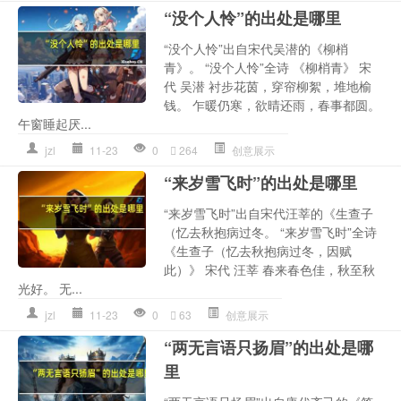
“没个人怜”的出处是哪里
“没个人怜”出自宋代吴潜的《柳梢
青》。 “没个人怜”全诗 《柳梢青》 宋
代 吴潜 衬步花茵，穿帘柳絮，堆地榆
钱。 乍暖仍寒，欲晴还雨，春事都圆。
午窗睡起厌...
jzl
11-23
0
264
创意展示
“来岁雪飞时”的出处是哪里
“来岁雪飞时”出自宋代汪莘的《生查子
（忆去秋抱病过冬。 “来岁雪飞时”全诗
《生查子（忆去秋抱病过冬，因赋
此）》 宋代 汪莘 春来春色佳，秋至秋
光好。 无...
jzl
11-23
0
63
创意展示
“两无言语只扬眉”的出处是哪
里