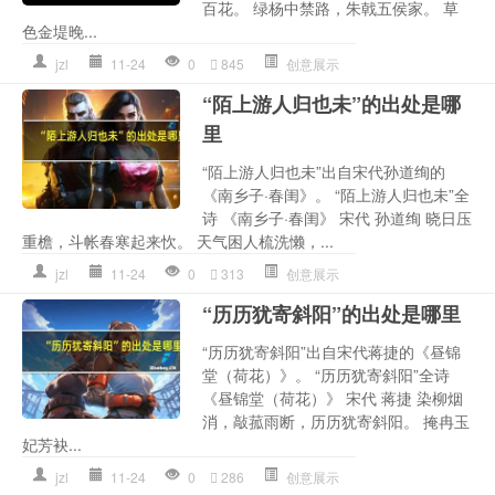
百花。 绿杨中禁路，朱戟五侯家。 草
色金堤晚...
jzl
11-24
0
845
创意展示
“陌上游人归也未”的出处是哪
里
“陌上游人归也未”出自宋代孙道绚的
《南乡子·春闺》。 “陌上游人归也未”全
诗 《南乡子·春闺》 宋代 孙道绚 晓日压
重檐，斗帐春寒起来忺。 天气困人梳洗懒，...
jzl
11-24
0
313
创意展示
“历历犹寄斜阳”的出处是哪里
“历历犹寄斜阳”出自宋代蒋捷的《昼锦
堂（荷花）》。 “历历犹寄斜阳”全诗
《昼锦堂（荷花）》 宋代 蒋捷 染柳烟
消，敲菰雨断，历历犹寄斜阳。 掩冉玉
妃芳袂...
jzl
11-24
0
286
创意展示