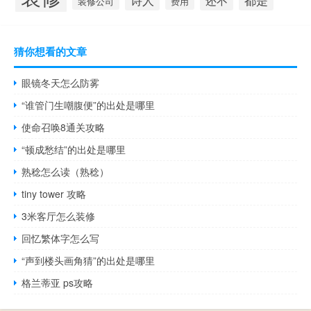
诗人
都是
还不
装修公司
费用
猜你想看的文章
眼镜冬天怎么防雾
“谁管门生嘲腹便”的出处是哪里
使命召唤8通关攻略
“顿成愁结”的出处是哪里
熟稔怎么读（熟稔）
tiny tower 攻略
3米客厅怎么装修
回忆繁体字怎么写
“声到楼头画角猜”的出处是哪里
格兰蒂亚 ps攻略