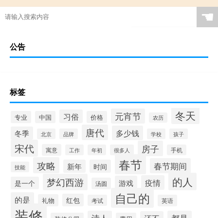
☚
公告
标签
冬天
元宵节
习俗
专业
中国
价格
农历
唐代
多少钱
冬季
北京
品牌
学校
孩子
宋代
房子
寓意
工作
年初
很多人
手机
春节
攻略
春节期间
新年
时间
技能
的人
梦幻西游
疫情
游戏
是一个
汤圆
自己的
的是
红包
礼物
考试
英语
装修