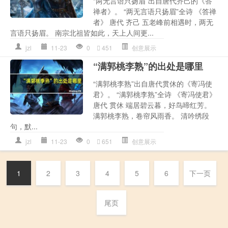
“两无言语只扬眉”出自唐代齐己的《答
禅者》。 “两无言语只扬眉”全诗 《答禅
者》 唐代 齐己 五老峰前相遇时，两无
言语只扬眉。 南宗北祖皆如此，天上人间更...
jzl
11-23
0
451
创意展示
“满郭桃李熟”的出处是哪里
“满郭桃李熟”出自唐代贯休的《寄冯使
君》。 “满郭桃李熟”全诗 《寄冯使君》
唐代 贯休 端居碧云暮，好鸟啼红芳。
满郭桃李熟，卷帘风雨香。 清吟绣段
句，默...
jzl
11-23
0
651
创意展示
1
2
3
4
5
6
下一页
尾页