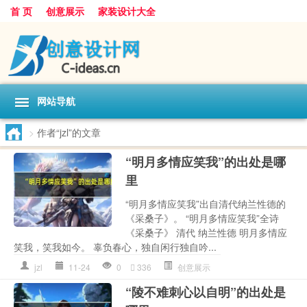
首 页
创意展示
家装设计大全
网站导航
>
作者“jzl”的文章
“明月多情应笑我”的出处是哪
里
“明月多情应笑我”出自清代纳兰性德的
《采桑子》。 “明月多情应笑我”全诗
《采桑子》 清代 纳兰性德 明月多情应
笑我，笑我如今。 辜负春心，独自闲行独自吟...
jzl
11-24
0
336
创意展示
“陵不难刺心以自明”的出处是