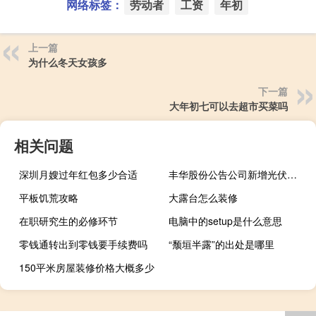
网络标签：
劳动者
工资
年初
上一篇
为什么冬天女孩多
下一篇
大年初七可以去超市买菜吗
相关问题
深圳月嫂过年红包多少合适
丰华股份公告公司新增光伏边框、支架业务目前已全部完成厂房改造、设备安装调试、人员培训等基础准备工作但客户关系搭建及客户供应商名录获得尚需时日加之今年以来光伏产业链的整体价格持续下跌公司订单落地受价格影响较大目前仍在与客户商洽中；公司目前生产经营正常内外部经营环境未发生重大变化公司不存在应披露而未披露的重大信息
平板饥荒攻略
大露台怎么装修
在职研究生的必修环节
电脑中的setup是什么意思
零钱通转出到零钱要手续费吗
“颓垣半露”的出处是哪里
150平米房屋装修价格大概多少