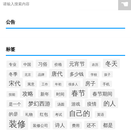
☚
公告
标签
冬天
元宵节
习俗
专业
中国
价格
农历
唐代
多少钱
冬季
北京
品牌
学校
孩子
宋代
房子
寓意
工作
年初
很多人
手机
春节
攻略
春节期间
新年
时间
技能
的人
梦幻西游
疫情
游戏
是一个
汤圆
自己的
的是
红包
礼物
考试
英语
装修
诗人
都是
还不
装修公司
费用