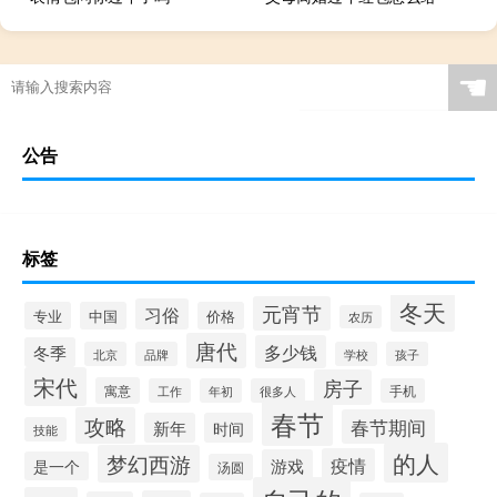
☚
公告
标签
冬天
元宵节
习俗
专业
中国
价格
农历
唐代
多少钱
冬季
北京
品牌
学校
孩子
宋代
房子
寓意
工作
年初
很多人
手机
春节
攻略
春节期间
新年
时间
技能
的人
梦幻西游
疫情
游戏
是一个
汤圆