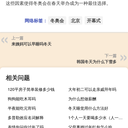
这些因素使得冬奥会在春天举办成为一种最佳选择。
网络标签：
冬奥会
北京
开幕式
上一篇
来姨妈可以早睡吗冬天
下一篇
韩国冬天为什么下雪多
相关问题
120平房子简单装修多少钱
大年初二可以走亲戚拜年吗
狗狗能吃木耳吗
为什么想做薪酬
半夜能吃元宵吗
冬天睡觉用什么方法好
多普勒效应名词解释
1个人一天要喝多少水（人一天要喝多少水）
表情包问你过年了吗
父母离婚过年红包怎么给