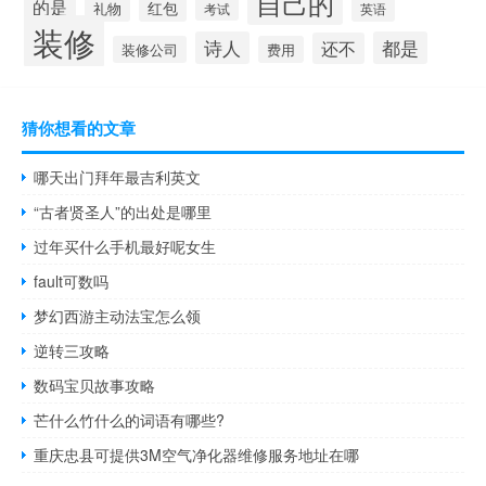
自己的
的是
红包
礼物
考试
英语
装修
诗人
都是
还不
装修公司
费用
猜你想看的文章
哪天出门拜年最吉利英文
“古者贤圣人”的出处是哪里
过年买什么手机最好呢女生
fault可数吗
梦幻西游主动法宝怎么领
逆转三攻略
数码宝贝故事攻略
芒什么竹什么的词语有哪些?
重庆忠县可提供3M空气净化器维修服务地址在哪