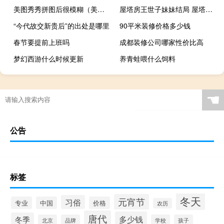
美图秀秀拼图后很模糊（美图秀秀拼图后不清晰怎么办）
屋塔房王世子妹妹结局 屋塔房王世子用的手机
“今代故交新贵后”的出处是哪里
90平米装修价格多少钱
春节要提前上班吗
成都装修公司哪家性价比高
梦幻西游什么时候更新
养青蛙喂什么饲料
☚
公告
标签
冬天
元宵节
习俗
专业
中国
价格
农历
唐代
多少钱
冬季
北京
品牌
学校
孩子