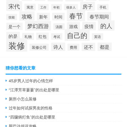
宋代
房子
寓意
工作
年初
很多人
手机
春节
攻略
春节期间
新年
时间
技能
的人
梦幻西游
疫情
游戏
是一个
汤圆
自己的
的是
红包
礼物
考试
英语
装修
诗人
都是
还不
装修公司
费用
猜你想看的文章
45岁男人过年的心情怎样
“江潭芳草萋萋”的出处是哪里
厕所小怎么装修
过年如何试探男友的性格
“四牖炳灯鱼”的出处是哪里
斯巴达传说攻略