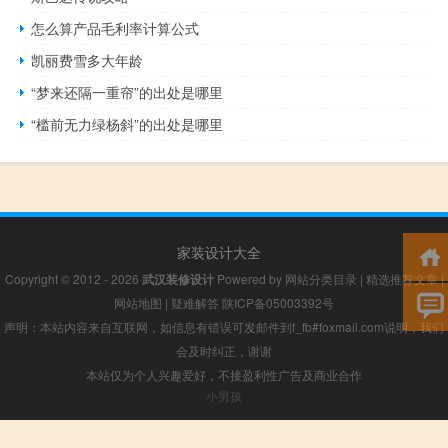
怎么算产品毛利率计算公式
凯丽费雪多大年龄
“梦来还隔一重帘”的出处是哪里
“槛前无力绿杨斜”的出处是哪里
家装设计大全
Copyright © 2012 - 2026
武汉装修设计
Powered by
网站分类目录
|
精选推荐文章
|
网站地图
|
疑难解答
陕ICP备05003392号
声明：本站内容来自互联网，如信息有错误可发邮件到f_fb#foxmail.com说明，我们
会及时纠正，谢谢
本站仅为个人兴趣爱好，不接盈利性广告及商业合作
小男孩