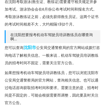
在沈阳考取游泳(救生证、教练证)需要遵守相关规定并参
加考试。游泳协会会在6月份公布考试时间和报名方式。
考取游泳教练证之前，必须先获得救生员证。这两个证书
的考试时间相差不大，大约相隔1到2个月。
在沈阳想要报考机动车驾驶员培训教练员在哪查询
啊...
沈阳市
您可以查询
公安局交通警察局的官方网站或拨打咨
询电话了解相关信息。一般来说，机动车驾驶员培训教练
员的招考时间不固定，需要关注官方公告。
如果想报考机动车驾驶员培训教练员，您可以浏览沈阳市
公安局交通警察局的官方网站，查询相关信息。也可以通
过电话咨询获取招考时间和要求。需要注意的是，招考时
间是不固定的，可能会根据需要而调整，因此要及时关注
官方公告。