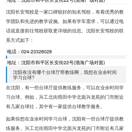
沈阳长安驾校是一家口碑较好的知名驾校，有着优秀的教
学团队和先进的教学设施。如果有学车需求，可以通过电
话或直接前往驾校获取更详细的信息。沈阳长安驾校的联
系方式如下：
电话：024-23328028
地址：沈阳市和平区长安街22号(渤海广场对面)
沈阳有没有哪个台球厅带教练啊，我想在业余时间
学习台球?
在沈阳，有一些台球厅提供教练服务，可以在业余时间学
习台球。例如，兴工北街雨田中学北面兴龙苑的门市附近
有几家台球社，其中有一家提供台球教学服务。
如果你想在业余时间学习台球，沈阳有一些台球厅提供教
练服务。兴工北街雨田中学北面兴龙苑的门市附近有几家