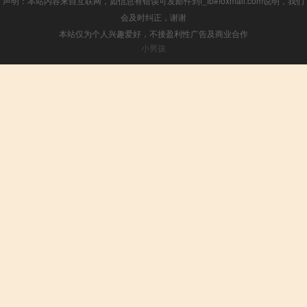
声明：本站内容来自互联网，如信息有错误可发邮件到f_fb#foxmail.com说明，我们
会及时纠正，谢谢
本站仅为个人兴趣爱好，不接盈利性广告及商业合作
小男孩