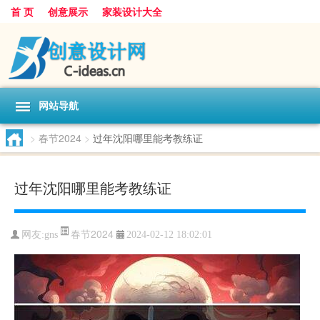
首 页
创意展示
家装设计大全
网站导航
>
春节2024
>
过年沈阳哪里能考教练证
过年沈阳哪里能考教练证
春节2024
网友:
gns
2024-02-12 18:02:01