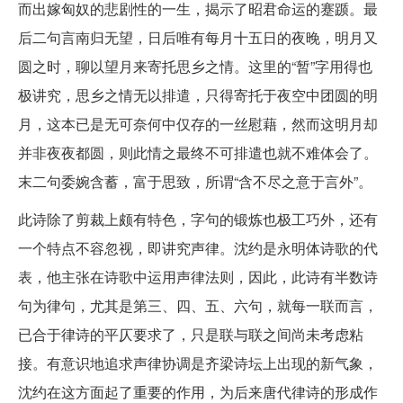
而出嫁匈奴的悲剧性的一生，揭示了昭君命运的蹇踬。最
后二句言南归无望，日后唯有每月十五日的夜晚，明月又
圆之时，聊以望月来寄托思乡之情。这里的“暂”字用得也
极讲究，思乡之情无以排遣，只得寄托于夜空中团圆的明
月，这本已是无可奈何中仅存的一丝慰藉，然而这明月却
并非夜夜都圆，则此情之最终不可排遣也就不难体会了。
末二句委婉含蓄，富于思致，所谓“含不尽之意于言外”。
此诗除了剪裁上颇有特色，字句的锻炼也极工巧外，还有
一个特点不容忽视，即讲究声律。沈约是永明体诗歌的代
表，他主张在诗歌中运用声律法则，因此，此诗有半数诗
句为律句，尤其是第三、四、五、六句，就每一联而言，
已合于律诗的平仄要求了，只是联与联之间尚未考虑粘
接。有意识地追求声律协调是齐梁诗坛上出现的新气象，
沈约在这方面起了重要的作用，为后来唐代律诗的形成作