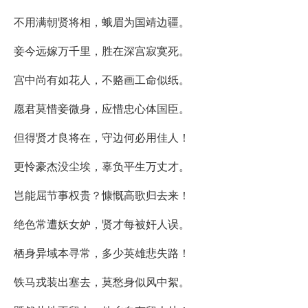
不用满朝贤将相，蛾眉为国靖边疆。
妾今远嫁万千里，胜在深宫寂寞死。
宫中尚有如花人，不赂画工命似纸。
愿君莫惜妾微身，应惜忠心体国臣。
但得贤才良将在，守边何必用佳人！
更怜豪杰没尘埃，辜负平生万丈才。
岂能屈节事权贵？慷慨高歌归去来！
绝色常遭妖女妒，贤才每被奸人误。
栖身异域本寻常，多少英雄悲失路！
铁马戎装出塞去，莫愁身似风中絮。