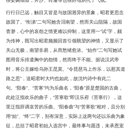
行行日已远，触目又皆是与故国迥异的景象，昭君更思念
故国了。“衔涕”二句写她含泪南望，然而关山阻隔，故国
杳渺，心中的哀怨之情更难以抑制，这里用一“试”字，颇
为传神，既写出昭君频频回首引领眺望的神情，又显示了
关山无极，南望非易，从而愁绪愈浓。“始作”二句写她试
图用音乐排遣胸中的怨情，然而终于不能。据说汉武帝
时，将公主嫁给乌孙王昆莫。“令琵琶马上作乐，以慰其道
路之思”，送昭君时大约也如此，故沈约诗中有此二
句。“阳春”、“苦寒”均为乐曲名，“阳春”原是楚国的古曲，
此处泛指欢乐的曲子，“苦寒歌”即汉乐府《苦寒行》，这
里泛指辞调哀苦的乐曲。“阳春曲”与“苦寒歌”相对，且分别
用“始”、“终”二字，别有深意，实际上这两句还以乐曲为象
征，总括了昭君初始入选宫中，最终事与愿违，未承恩宠