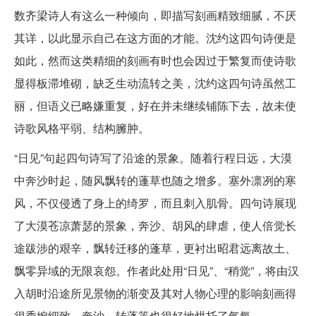
数齐梁诗人有这么一种倾向，即描写刻画精致细腻，不厌
其详，以此显示自己在这方面的才能。沈约这四句诗便是
如此，然而这类精细的刻画有时也会因过于繁复而使诗歌
显得板滞堆砌，缺乏生动流转之美，沈约这四句诗虽然工
丽，但语义已略嫌重复，好在并未继续铺陈下去，故未使
诗歌风格平弱、结构臃肿。
“日见”句起四句诗写了沿途的景象。随着行程日远，大漠
中奔沙时起，随风飘转的蓬草也随之增多。塞外凛冽的寒
风，不仅侵透了身上的绮罗，而且刺入肌骨。四句诗展现
了大漠苍凉萧瑟的景象，奔沙、胡风的肆虐，使人倍觉长
途跋涉的艰辛，飘转迁移的蓬草，更衬出昭君远离故土、
飘零异域的无限哀怨。作者此处用“日见”、“稍觉”，将由汉
入胡时沿途所见景物的渐变及其对人物心理的影响刻画得
很委婉细致，奔沙、转蓬等也很好地烘托了气氛。