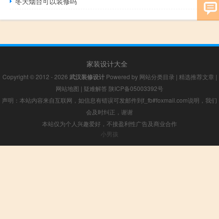
冬天烟台可以装修吗
家装设计大全
Copyright © 2012 - 2026
武汉装修设计
Powered by
网站分类目录
|
精选推荐文章
|
网站地图
|
疑难解答
陕ICP备05003392号
声明：本站内容来自互联网，如信息有错误可发邮件到f_fb#foxmail.com说明，我们
会及时纠正，谢谢
本站仅为个人兴趣爱好，不接盈利性广告及商业合作
小男孩