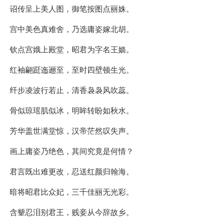
诏传呈上美人图，御笔按图点丽姝。
宫中美色真难舍，乃选庸姿嫁北胡。
钦点宫娥上殿堂，昭君为字名王嫱。
红袖翩跹迤逦至，至时四壁顿生光。
纤步凌波行若止，清香袅袅风吹蕊。
骨似琼瑶肌似冰，明眸转盼如秋水。
芳华盖世满堂惊，汉帝茫然叹失声。
画上庸姿乃绝色，其间究竟是何情？
君言既出难更改，忍送红颜归翰海。
暗将昭君比众妃，三千佳丽无光彩。
含颦忍泪别君王，贱妾从今辞故乡。