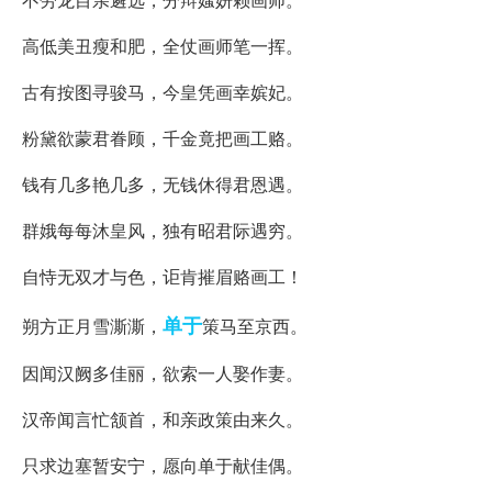
高低美丑瘦和肥，全仗画师笔一挥。
古有按图寻骏马，今皇凭画幸嫔妃。
粉黛欲蒙君眷顾，千金竟把画工赂。
钱有几多艳几多，无钱休得君恩遇。
群娥每每沐皇风，独有昭君际遇穷。
自恃无双才与色，讵肯摧眉赂画工！
单于
朔方正月雪澌澌，
策马至京西。
因闻汉阙多佳丽，欲索一人娶作妻。
汉帝闻言忙颔首，和亲政策由来久。
只求边塞暂安宁，愿向单于献佳偶。