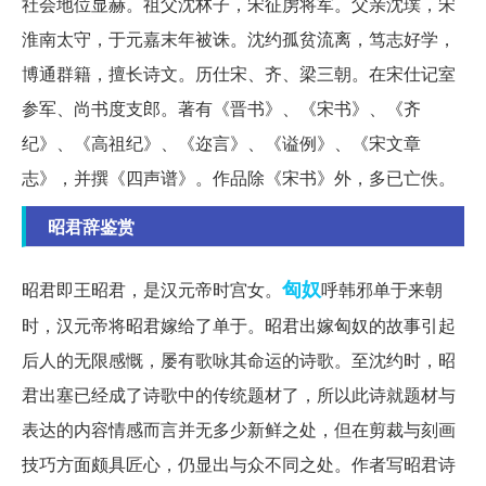
社会地位显赫。祖父沈林子，宋征虏将军。父亲沈璞，宋
淮南太守，于元嘉末年被诛。沈约孤贫流离，笃志好学，
博通群籍，擅长诗文。历仕宋、齐、梁三朝。在宋仕记室
参军、尚书度支郎。著有《晋书》、《宋书》、《齐
纪》、《高祖纪》、《迩言》、《谥例》、《宋文章
志》，并撰《四声谱》。作品除《宋书》外，多已亡佚。
昭君辞鉴赏
匈奴
昭君即王昭君，是汉元帝时宫女。
呼韩邪单于来朝
时，汉元帝将昭君嫁给了单于。昭君出嫁匈奴的故事引起
后人的无限感慨，屡有歌咏其命运的诗歌。至沈约时，昭
君出塞已经成了诗歌中的传统题材了，所以此诗就题材与
表达的内容情感而言并无多少新鲜之处，但在剪裁与刻画
技巧方面颇具匠心，仍显出与众不同之处。作者写昭君诗