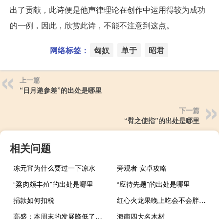
出了贡献，此诗便是他声律理论在创作中运用得较为成功
的一例，因此，欣赏此诗，不能不注意到这点。
网络标签：
匈奴
单于
昭君
上一篇
“日月递参差”的出处是哪里
下一篇
“臂之使指”的出处是哪里
相关问题
冻元宵为什么要过一下凉水
旁观者 安卓攻略
“粱肉颇丰殖”的出处是哪里
“应待先题”的出处是哪里
捐款如何扣税
红心火龙果晚上吃会不会胖（晚上吃红心火龙果会长胖吗）
高盛：本周末的发展降低了沙特减产政策提前解除的可能性
海南四大名木材