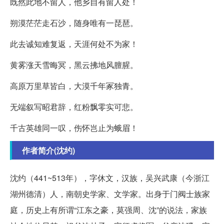
既然此地不留人，他乡自有留人处！
朔漠茫茫走石沙，随身唯有一琵琶。
此去诚知难复返，天涯何处不为家！
黄雾涨天雪晦冥，黑云拂地风膻腥。
高原万里草皆白，大漠千年冢独青。
无端叙写昭君辞，红粉飘零实可悲。
千古英雄同一叹，伤怀岂止为蛾眉！
作者简介(沈约)
沈约（441~513年），字休文，汉族，吴兴武康（今浙江
湖州德清）人，南朝史学家、文学家。出身于门阀士族家
庭，历史上有所谓“江东之豪，莫强周、沈”的说法，家族