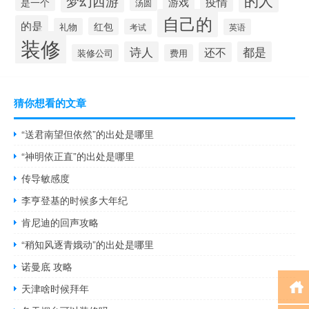
的人
梦幻西游
疫情
游戏
是一个
汤圆
自己的
的是
红包
礼物
考试
英语
装修
诗人
都是
还不
装修公司
费用
猜你想看的文章
“送君南望但依然”的出处是哪里
“神明依正直”的出处是哪里
传导敏感度
李亨登基的时候多大年纪
肯尼迪的回声攻略
“稍知风逐青娥动”的出处是哪里
诺曼底 攻略
天津啥时候拜年