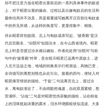
却不把注意力放在昭君出塞前后的一系列具体事件的叙述
上，对于昭君出塞的缘由、过程以及出嫁匈奴后的生活和
最终结局并不涉及，而是着重描写她离开汉宫前往匈奴途
中的所见所感，从这样的角度写，更显得集中、精致。
诗从昭君辞别故国、北上与匈奴成亲写起。“披香殿”是汉
代后宫殿名，“汾阴河”似指汾水，在今山西省境内。昭君
北上时是否渡过汾水难以确知，作者此处用“汾阴河”与前
句中的“披香殿”对举，意在暗示昭君已远离中原故土，进
入北方边远之地，地域的转换表示行程渐远，风物已变，
全诗描写的离愁别恨也从此引出。接着的四句，便转入对
昭君痛苦情状的描绘。“于兹”二句说离宫北上，渡过汾
水，离匈奴渐近了，不由得黯然魂逝，自此双眉紧锁，愁
苦满怀。“沾妆”二句是对昭君忧伤容貌的描绘，沾在粉妆
上的泪珠犹如浓重的露水，泪水环绕眼睑状似流波。大多