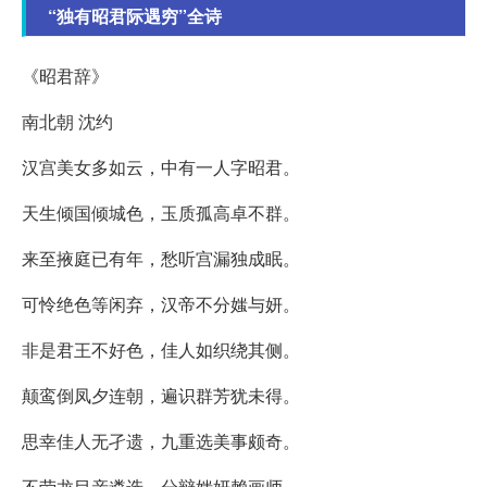
“独有昭君际遇穷”全诗
《昭君辞》
南北朝 沈约
汉宫美女多如云，中有一人字昭君。
天生倾国倾城色，玉质孤高卓不群。
来至掖庭已有年，愁听宫漏独成眠。
可怜绝色等闲弃，汉帝不分媸与妍。
非是君王不好色，佳人如织绕其侧。
颠鸾倒凤夕连朝，遍识群芳犹未得。
思幸佳人无孑遗，九重选美事颇奇。
不劳龙目亲遴选，分辩媸妍赖画师。