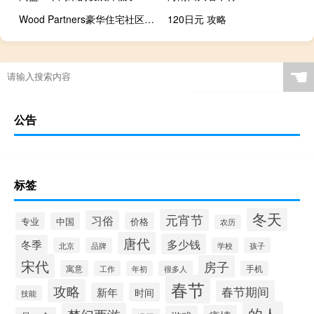
Wood Partners豪华住宅社区阿尔塔南部高地获得买家
120日元 攻略
☚
公告
标签
冬天
元宵节
习俗
专业
中国
价格
农历
唐代
多少钱
冬季
北京
品牌
学校
孩子
宋代
房子
寓意
工作
年初
很多人
手机
春节
攻略
春节期间
新年
时间
技能