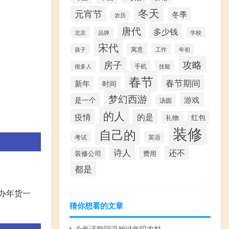
冬天
元宵节
冬季
农历
唐代
多少钱
北京
品牌
学校
宋代
寓意
孩子
工作
年初
攻略
房子
很多人
手机
技能
春节
春节期间
新年
时间
梦幻西游
游戏
是一个
汤圆
的人
疫情
的是
红包
礼物
装修
自己的
考试
英语
诗人
还不
装修公司
费用
都是
办年货一
猜你想看的文章
今年还能回温州过年吗农村