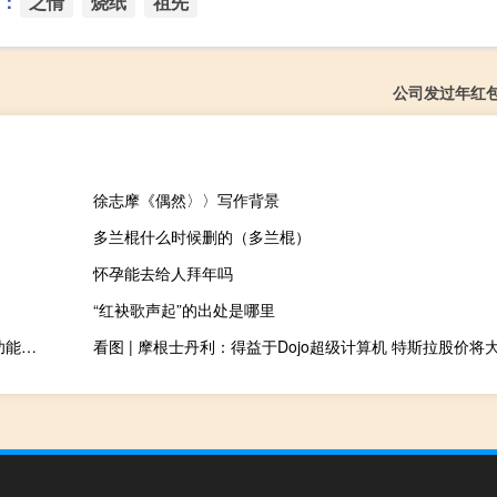
：
之情
烧纸
祖先
公司发过年红
徐志摩《偶然〉〉写作背景
多兰棍什么时候删的（多兰棍）
怀孕能去给人拜年吗
“红袂歌声起”的出处是哪里
计算题出题器 V4.3 绿色免费版（计算题出题器 V4.3 绿色免费版功能简介）
看图 | 摩根士丹利：得益于Dojo超级计算机 特斯拉股价将