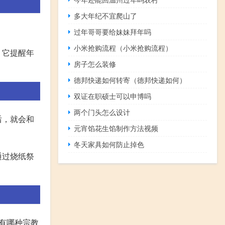
多大年纪不宜爬山了
。
过年哥哥要给妹妹拜年吗
小米抢购流程（小米抢购流程）
，它提醒年
房子怎么装修
德邦快递如何转寄（德邦快递如何）
双证在职硕士可以申博吗
两个门头怎么设计
后，就会和
元宵馅花生馅制作方法视频
冬天家具如何防止掉色
通过烧纸祭
有哪种宗教