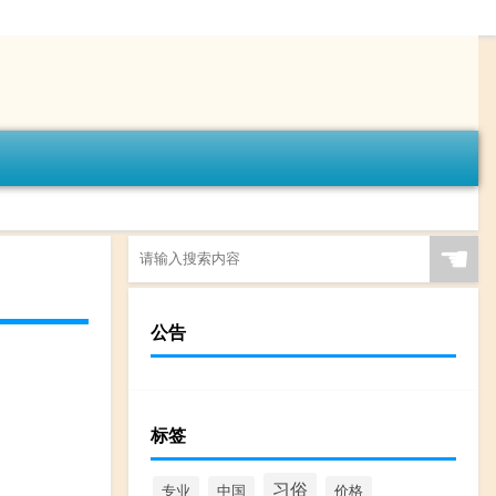
☚
公告
标签
习俗
专业
中国
价格