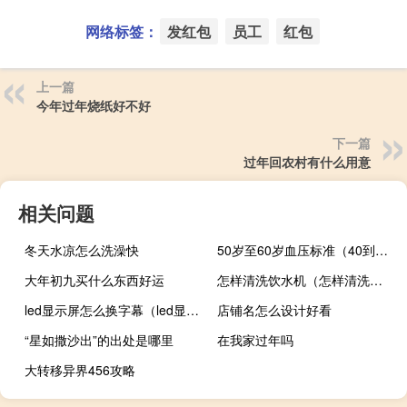
网络标签：
发红包
员工
红包
上一篇
今年过年烧纸好不好
下一篇
过年回农村有什么用意
相关问题
冬天水凉怎么洗澡快
50岁至60岁血压标准（40到50岁血压标准）
大年初九买什么东西好运
怎样清洗饮水机（怎样清洗饮水机）
led显示屏怎么换字幕（led显示屏怎样换字幕）
店铺名怎么设计好看
“星如撒沙出”的出处是哪里
在我家过年吗
大转移异界456攻略