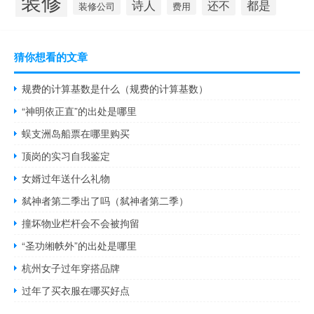
装修
诗人
都是
还不
装修公司
费用
猜你想看的文章
规费的计算基数是什么（规费的计算基数）
“神明依正直”的出处是哪里
蜈支洲岛船票在哪里购买
顶岗的实习自我鉴定
女婿过年送什么礼物
弑神者第二季出了吗（弑神者第二季）
撞坏物业栏杆会不会被拘留
“圣功缃帙外”的出处是哪里
杭州女子过年穿搭品牌
过年了买衣服在哪买好点