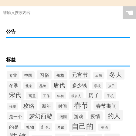
☚
公告
标签
冬天
元宵节
习俗
专业
中国
价格
农历
唐代
多少钱
冬季
北京
品牌
学校
孩子
宋代
房子
寓意
工作
年初
很多人
手机
春节
攻略
春节期间
新年
时间
技能
的人
梦幻西游
疫情
游戏
是一个
汤圆
自己的
的是
红包
礼物
考试
英语