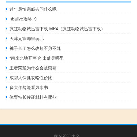
过年最怕亲戚去问什么呢
nbalive攻略19
疯狂动物城迅雷下载 MP4（疯狂动物城迅雷下载）
天津元宵哪里玩儿
裤子长了怎么改短不剪不缝
“南来北地开藩”的出处是哪里
王者荣耀为什么会被禁赛
成都大保健攻略性价比
多大年龄能看风水书
体育特长佐证材料有哪些
家装设计大全