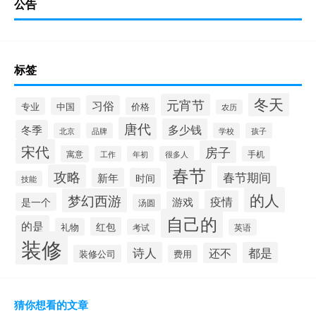
公告
标签
冬天
元宵节
习俗
专业
中国
价格
农历
唐代
多少钱
冬季
北京
品牌
学校
孩子
宋代
房子
寓意
工作
年初
很多人
手机
春节
攻略
春节期间
新年
时间
技能
的人
梦幻西游
疫情
游戏
是一个
汤圆
自己的
的是
红包
礼物
考试
英语
装修
诗人
都是
还不
装修公司
费用
猜你想看的文章