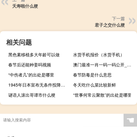
夭寿啦什么梗
下一篇
君子之交什么梗
相关问题
黑色素移植多大年龄可以做
水货手机报价（水货手机）
春节后还能种姜吗视频
澳门最准一肖一码一码公开_作答解释落实_网页版v244.264
“中伤者几”的出处是哪里
春节防毒是什么意思
1945年日本宣布无条件投降日期是哪一天 8月15日日本无条件投降
冬天吃什么菜比较新鲜
谜语人滚出哥谭市什么梗
“世事何常云聚散”的出处是哪里
☚