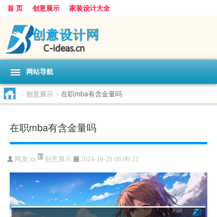
首 页
创意展示
家装设计大全
网站导航
>
创意展示
>
在职mba有含金量吗
在职mba有含金量吗
创意展示
网友:
zz
2024-10-28 06:00:22