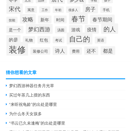
北京
品牌
学校
孩子
宋代
房子
寓意
工作
年初
很多人
手机
春节
攻略
春节期间
新年
时间
技能
的人
梦幻西游
疫情
游戏
是一个
汤圆
自己的
的是
红包
礼物
考试
英语
装修
诗人
都是
还不
装修公司
费用
猜你想看的文章
梦幻西游神器任务月光草
买过年茶几上摆的东西
“来听祝龟龄”的出处是哪里
为什么冬天女孩多
“书云已久未逢梅”的出处是哪里