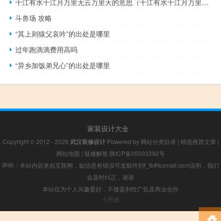
千江有水千江月万里无云万里天的意思（千江有水千江月万里无云万里云的意思）
斗兽场 攻略
“其上则猿父哀吟”的出处是哪里
过年跑滴滴费用高吗
“异乡加饭弟兄心”的出处是哪里
家装设计大全
Copyright © 2012 - 2026
武汉装修设计
Powered by
网站分类目录
|
精选推荐文章
|
网站地图
|
疑难解答
陕ICP备05003392号
声明：本站内容来自互联网，如信息有错误可发邮件到f_fb#foxmail.com说明，我们
会及时纠正，谢谢
本站仅为个人兴趣爱好，不接盈利性广告及商业合作
小男孩