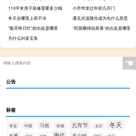
110平米房子装修需要多少钱
小市华龙过年初几开门
冬天去哪里上班不冷
遇见光追随光成为光什么意思
“眼开终日忙”的出处是哪里
“药苗晒得似茶香”的出处是哪里
为什么叫多宝鱼
☚
公告
标签
冬天
元宵节
习俗
专业
中国
价格
农历
唐代
多少钱
冬季