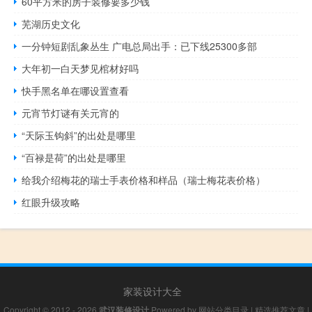
60平方米的房子装修要多少钱
芜湖历史文化
一分钟短剧乱象丛生 广电总局出手：已下线25300多部
大年初一白天梦见棺材好吗
快手黑名单在哪设置查看
元宵节灯谜有关元宵的
“天际玉钩斜”的出处是哪里
“百禄是荷”的出处是哪里
给我介绍梅花的瑞士手表价格和样品（瑞士梅花表价格）
红眼升级攻略
家装设计大全
Copyright © 2012 - 2026
武汉装修设计
Powered by
网站分类目录
|
精选推荐文章
|