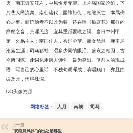
灭，南宋偏安江左，中原恢复无望。上片痛国家沦陷，下
片悲人民流离。南朝诸代，国祚短促，相继灭亡，本属伤
心之事。而统治者不以此为鉴，还在唱《后庭花》那样的
靡靡之音，荒淫无度，宜其重蹈覆辙之祸。当日中州甲
第，久易主人；南国佳人，香消尘梦。商女琵琶，弹不尽
沦落生涯；司马衫袖，湿多少同情眼泪。盛哀之相因，古
今所同慨。此词化用唐人诗句，最为突出。借前人的现成
语，写自己的心里话，不独句调浑成，演唱顺口，亦且由
彼及此，悟境殊深。
QQ头像资源
网络标签：
人月
南朝
司马
上一篇
“双燕舞风斜”的出处是哪里