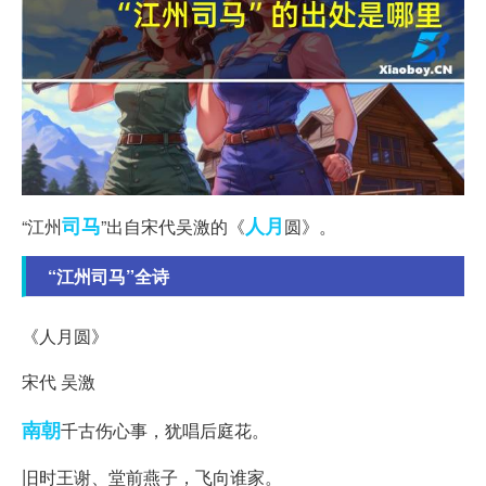
司马
人月
“江州
”出自宋代吴激的《
圆》。
“江州司马”全诗
《人月圆》
宋代 吴激
南朝
千古伤心事，犹唱后庭花。
旧时王谢、堂前燕子，飞向谁家。