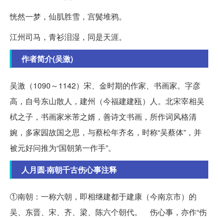
恍然一梦，仙肌胜雪，宫鬓堆鸦。
江州司马，青衫泪湿，同是天涯。
作者简介(吴激)
吴激（1090～1142）宋、金时期的作家、书画家。字彦
高，自号东山散人，建州（今福建建瓯）人。北宋宰相吴
栻之子，书画家米芾之婿，善诗文书画，所作词风格清
婉，多家园故国之思，与蔡松年齐名，时称“吴蔡体”，并
被元好问推为“国朝第一作手”。
人月圆·南朝千古伤心事注释
①南朝：一称六朝，即相继建都于建康（今南京市）的
吴、东晋、宋、齐、梁、陈六个朝代。 伤心事，亦作“伤