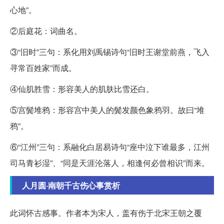
心地”。
②后庭花：词曲名。
③“旧时”三句：系化用刘禹锡诗句“旧时王谢堂前燕，飞入
寻常百姓家”而成。
④仙肌胜雪：形容美人的肌肤比雪还白。
⑤宫鬓堆鸦：形容宫中美人的鬓发颜色象鸦羽。故曰“堆
鸦”。
⑥“江州”三句：系融化白居易诗句“座中泣下谁最多，江州
司马青衫湿”、“同是天涯沦落人，相逢何必曾相识”而来。
人月圆·南朝千古伤心事赏析
此词怀古感事。作者本为宋人，盖有伤于北宋王朝之覆