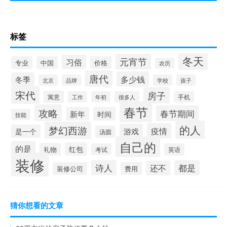
标签
冬天
元宵节
习俗
专业
中国
价格
农历
唐代
多少钱
冬季
北京
品牌
学校
孩子
宋代
房子
寓意
工作
年初
很多人
手机
春节
攻略
春节期间
新年
时间
技能
的人
梦幻西游
疫情
游戏
是一个
汤圆
自己的
的是
红包
礼物
考试
英语
装修
诗人
都是
还不
装修公司
费用
猜你想看的文章