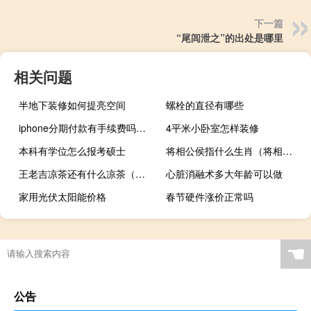
下一篇
“尾闾泄之”的出处是哪里
相关问题
半地下装修如何提亮空间
螺栓的直径有哪些
iphone分期付款有手续费吗（iphone5分期付款）
4平米小卧室怎样装修
本科有学位怎么报考硕士
将相公侯指什么生肖（将相公侯）
王老吉凉茶还有什么凉茶（王老吉凉茶有什么功效 适宜于哪些人群）
心脏消融术多大年龄可以做
家用光伏太阳能价格
春节硬件涨价正常吗
☚
公告