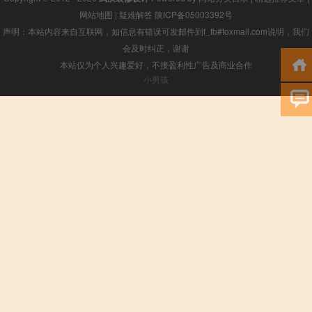
网站地图
|
疑难解答
陕ICP备05003392号
声明：本站内容来自互联网，如信息有错误可发邮件到f_fb#foxmail.com说明，我们
会及时纠正，谢谢
本站仅为个人兴趣爱好，不接盈利性广告及商业合作
小男孩