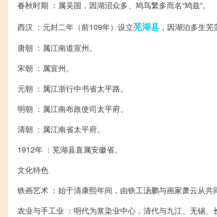
春秋时期 ：属吴国，因湖沼众多、鸠鸟繁多而名“鸠兹”。
芜湖县
西汉 ：元封二年（前109年）设立
，因湖泊多生芜
唐朝 ：属江南道宣州。
宋朝 ：属宣州。
元朝 ：属江浙行中书省太平路。
明朝 ：属江南布政使司太平府。
清朝 ：属江南省太平府。
1912年 ：芜湖县直属安徽省。
文化特色
铁画艺术 ：始于清康熙年间，由铁工汤鹏与画家萧云从共同
农业与手工业 ：明代为浆染业中心，清代与九江、无锡、