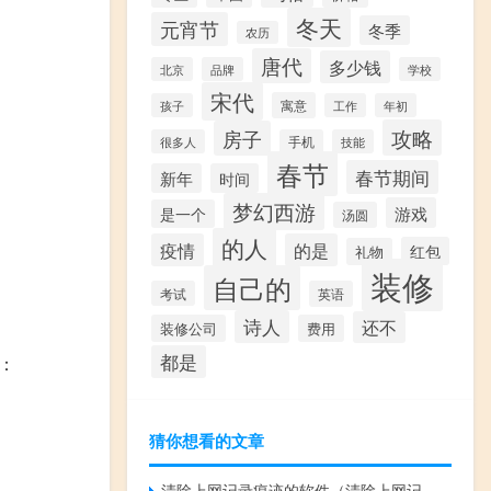
冬天
元宵节
冬季
农历
唐代
多少钱
北京
品牌
学校
宋代
寓意
孩子
工作
年初
攻略
房子
很多人
手机
技能
春节
春节期间
新年
时间
梦幻西游
游戏
是一个
汤圆
的人
疫情
的是
红包
礼物
装修
自己的
考试
英语
诗人
还不
装修公司
费用
都是
：
猜你想看的文章
清除上网记录痕迹的软件（清除上网记录）