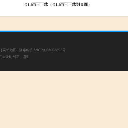
金山画王下载（金山画王下载到桌面）
章
|
网站地图
|
疑难解答
陕ICP备05003392号
，我们会及时纠正，谢谢