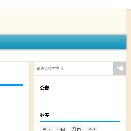
☚
公告
标签
习俗
专业
中国
价格