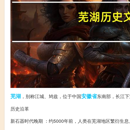
芜湖
安徽省
，别称江城、鸠兹，位于中国
东南部，长江下
历史沿革
新石器时代晚期 ：约5000年前，人类在芜湖地区繁衍生息