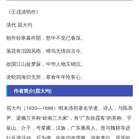
《壬戌清明作》
清代 屈大均
朝作轻寒暮作阴，愁中不觉已春深。
落花有泪因风雨，啼鸟无情自古今。
故国江山徒梦寐，中华人物又销沉。
龙蛇四海归无所，寒食年年怆客心。
作者简介(屈大均)
屈大均（1630—1696）明末清初著名学者、诗人，与陈恭
尹、梁佩兰并称“岭南三大家”，有“广东徐霞客”的美称。字
翁山、介子，号莱圃，汉族，广东番禺人。曾与魏耕等进
行反请活动。后为僧，中年仍改儒服。诗有李白、屈原的