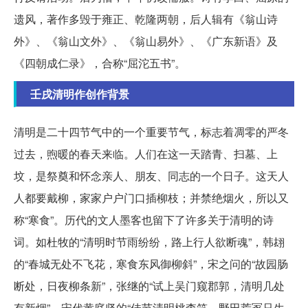
遗风，著作多毁于雍正、乾隆两朝，后人辑有《翁山诗
外》、《翁山文外》、《翁山易外》、《广东新语》及
《四朝成仁录》，合称“屈沱五书”。
壬戌清明作创作背景
清明是二十四节气中的一个重要节气，标志着凋零的严冬
过去，煦暖的春天来临。人们在这一天踏青、扫墓、上
坟，是祭奠和怀念亲人、朋友、同志的一个日子。这天人
人都要戴柳，家家户户门口插柳枝；并禁绝烟火，所以又
称“寒食”。历代的文人墨客也留下了许多关于清明的诗
词。如杜牧的“清明时节雨纷纷，路上行人欲断魂”，韩翃
的“春城无处不飞花，寒食东风御柳斜”，宋之问的“故园肠
断处，日夜柳条新”，张继的“试上吴门窥郡郭，清明几处
有新烟”，宋代黄庭坚的“佳节清明桃李笑，野田荒冢只生