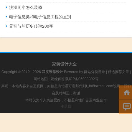
洗澡间小怎么装修
电子信息类和电子信息工程的区别
元宵节的历史传说200字
家装设计大全
Copyright © 2012 - 2026
武汉装修设计
Powered by
网站分类目录
|
精选推荐文章
|
网站地图
|
疑难解答
陕ICP备05003392号
声明：本站内容来自互联网，如信息有错误可发邮件到f_fb#foxmail.com说明，我们
会及时纠正，谢谢
本站仅为个人兴趣爱好，不接盈利性广告及商业合作
小男孩