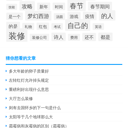
春节
攻略
春节期间
新年
时间
技能
的人
梦幻西游
疫情
游戏
是一个
汤圆
自己的
的是
红包
礼物
考试
英语
装修
诗人
都是
还不
装修公司
费用
猜你想看的文章
多大年龄的卵子质量好
左转红灯允许掉头规定
重磅利好出现什么意思
大厅怎么装修
则有去国怀乡的下一句是什么
太阳等于几个地球那么大
霜霉病和灰霉病的区别（霜霉病）