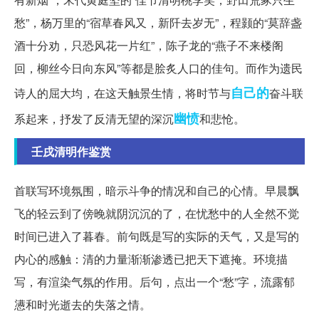
愁”，杨万里的“宿草春风又，新阡去岁无”，程颢的“莫辞盏
酒十分劝，只恐风花一片红”，陈子龙的“燕子不来楼阁
回，柳丝今日向东风”等都是脍炙人口的佳句。而作为遗民
自己的
诗人的屈大均，在这天触景生情，将时节与
奋斗联
幽愤
系起来，抒发了反清无望的深沉
和悲怆。
壬戌清明作鉴赏
首联写环境氛围，暗示斗争的情况和自己的心情。早晨飘
飞的轻云到了傍晚就阴沉沉的了，在忧愁中的人全然不觉
时间已进入了暮春。前句既是写的实际的天气，又是写的
内心的感触：清的力量渐渐渗透已把天下遮掩。环境描
写，有渲染气氛的作用。后句，点出一个“愁”字，流露郁
懑和时光逝去的失落之情。