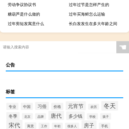
劳动争议协议书
过年过节是怎样产生的
糖葫芦是什么做的
过年买海鲜怎么运输
过年剪短发寓意什么
长白发发生在多大年龄之间
☚
公告
标签
冬天
元宵节
习俗
专业
中国
价格
农历
唐代
多少钱
冬季
北京
品牌
学校
孩子
宋代
房子
寓意
工作
年初
很多人
手机