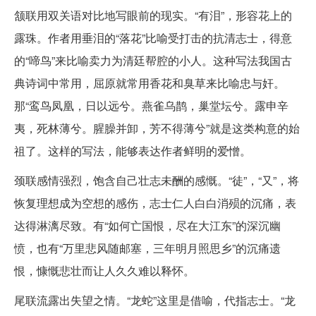
颔联用双关语对比地写眼前的现实。“有泪”，形容花上的
露珠。作者用垂泪的“落花”比喻受打击的抗清志士，得意
的“啼鸟”来比喻卖力为清廷帮腔的小人。这种写法我国古
典诗词中常用，屈原就常用香花和臭草来比喻忠与奸。
那“鸾鸟凤凰，日以远兮。燕雀乌鹊，巢堂坛兮。露申辛
夷，死林薄兮。腥臊并卸，芳不得薄兮”就是这类构意的始
祖了。这样的写法，能够表达作者鲜明的爱憎。
颈联感情强烈，饱含自己壮志未酬的感慨。“徒”，“又”，将
恢复理想成为空想的感伤，志士仁人白白消殒的沉痛，表
达得淋漓尽致。有“如何亡国恨，尽在大江东”的深沉幽
愤，也有“万里悲风随邮塞，三年明月照思乡”的沉痛遗
恨，慷慨悲壮而让人久久难以释怀。
尾联流露出失望之情。“龙蛇”这里是借喻，代指志士。“龙