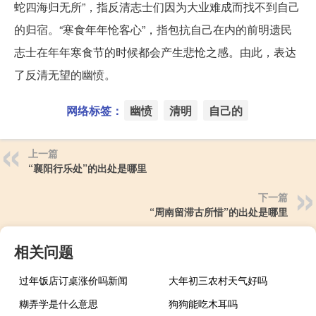
蛇四海归无所”，指反清志士们因为大业难成而找不到自己
的归宿。“寒食年年怆客心”，指包抗自己在内的前明遗民
志士在年年寒食节的时候都会产生悲怆之感。由此，表达
了反清无望的幽愤。
网络标签：
幽愤
清明
自己的
上一篇
“襄阳行乐处”的出处是哪里
下一篇
“周南留滞古所惜”的出处是哪里
相关问题
过年饭店订桌涨价吗新闻
大年初三农村天气好吗
糊弄学是什么意思
狗狗能吃木耳吗