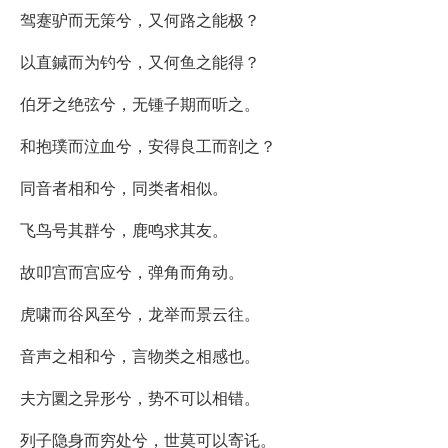
驾蹇驴而无策兮，又何路之能极？
以直鍼而为钓兮，又何鱼之能得？
伯牙之绝弦兮，无锺子期而听之。
和抱璞而泣血兮，安得良工而剖之？
同音者相和兮，同类者相似。
飞鸟号其群兮，鹿鸣求其友。
故叩宫而宫应兮，弹角而角动。
虎啸而谷风至兮，龙举而景云往。
音声之相和兮，言物类之相感也。
夫方圜之异形兮，势不可以相错。
列子隐身而穷处兮，世莫可以寄讬。