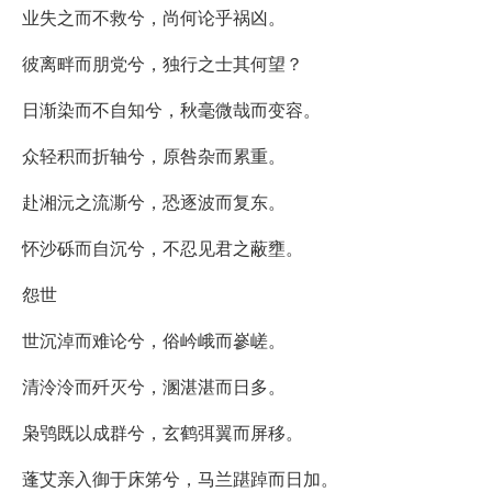
业失之而不救兮，尚何论乎祸凶。
彼离畔而朋党兮，独行之士其何望？
日渐染而不自知兮，秋毫微哉而变容。
众轻积而折轴兮，原咎杂而累重。
赴湘沅之流澌兮，恐逐波而复东。
怀沙砾而自沉兮，不忍见君之蔽壅。
怨世
世沉淖而难论兮，俗岒峨而嵾嵯。
清泠泠而歼灭兮，溷湛湛而日多。
枭鸮既以成群兮，玄鹤弭翼而屏移。
蓬艾亲入御于床笫兮，马兰踸踔而日加。