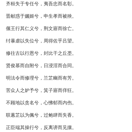
齐桓失于专任兮，夷吾忠而名彰。
晋献惑于孋姬兮，申生孝而被殃。
偃王行其仁义兮，荆文寤而徐亡。
纣暴虐以失位兮，周得佐乎吕望。
修往古以行恩兮，封比干之丘垄。
贤俊慕而自附兮，日浸淫而合同。
明法令而修理兮，兰芷幽而有芳。
苦众人之妒予兮，箕子寤而佯狂。
不顾地以贪名兮，心怫郁而内伤。
联蕙芷以为佩兮，过鲍肆而失香。
正臣端其操行兮，反离谤而见攘。