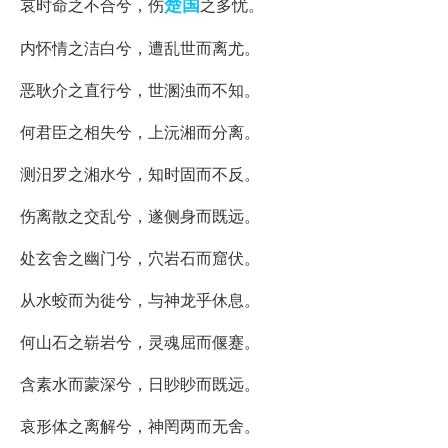
楚国
哀时命之不合兮，伤
之多忧。
内怀情之洁白兮，遭乱世而离尤。
恶耿介之直行兮，世溷浊而不知。
何君臣之相失兮，上沅湘而分离。
测汨罗之湘水兮，知时固而不反。
伤离散之交乱兮，遂侧身而既远。
处玄舍之幽门兮，穴岩石而窟伏。
从水蛟而为徙兮，与神龙乎休息。
何山石之崭岩兮，灵魂屈而偃蹇。
含素水而蒙深兮，日眇眇而既远。
哀形体之离解兮，神罔两而无舍。