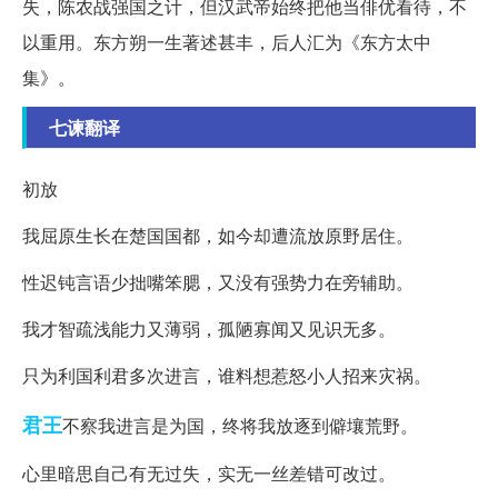
失，陈农战强国之计，但汉武帝始终把他当俳优看待，不
以重用。东方朔一生著述甚丰，后人汇为《东方太中
集》。
七谏翻译
初放
我屈原生长在楚国国都，如今却遭流放原野居住。
性迟钝言语少拙嘴笨腮，又没有强势力在旁辅助。
我才智疏浅能力又薄弱，孤陋寡闻又见识无多。
只为利国利君多次进言，谁料想惹怒小人招来灾祸。
君王
不察我进言是为国，终将我放逐到僻壤荒野。
心里暗思自己有无过失，实无一丝差错可改过。