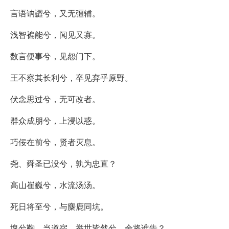
言语讷譅兮，又无彊辅。
浅智褊能兮，闻见又寡。
数言便事兮，见怨门下。
王不察其长利兮，卒见弃乎原野。
伏念思过兮，无可改者。
群众成朋兮，上浸以惑。
巧佞在前兮，贤者灭息。
尧、舜圣已没兮，孰为忠直？
高山崔巍兮，水流汤汤。
死日将至兮，与麋鹿同坑。
塊兮鞠，当道宿，举世皆然兮，余将谁告？