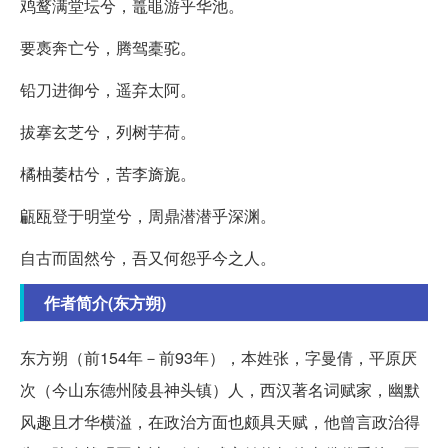
鸡鹜满堂坛兮，鼉黽游乎华池。
要褭奔亡兮，腾驾橐驼。
铅刀进御兮，遥弃太阿。
拔搴玄芝兮，列树芋荷。
橘柚萎枯兮，苦李旖旎。
甂瓯登于明堂兮，周鼎潜潜乎深渊。
自古而固然兮，吾又何怨乎今之人。
作者简介(东方朔)
东方朔（前154年－前93年），本姓张，字曼倩，平原厌
次（今山东德州陵县神头镇）人，西汉著名词赋家，幽默
风趣且才华横溢，在政治方面也颇具天赋，他曾言政治得