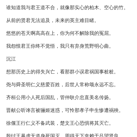
谁知道我与君王道不合，就像那实心的柏木、空心的竹。
从前的贤君无法追及，未来的英主难目睹。
悠悠的苍天啊高高在上，你为何不解除我的冤屈。
我怨恨君王你终不觉悟，我只有弃身荒野明心曲。
沉江
想那历史上的得失兴亡，看那群小误君祸国事桩桩。
尧与舜圣明仁义慈爱百姓，后世人常称颂永远不忘。
齐桓公用小人死后国乱，管仲耿介忠直美名传扬。
晋献公听谗言被骊姬迷惑，可怜那孝子申生惨遭祸殃。
徐偃王行仁义不备武装，楚文王心恐惧将其灭亡。
殷纣王暴虐无道身死国灭，周得天下幸赖于吕望贤良。