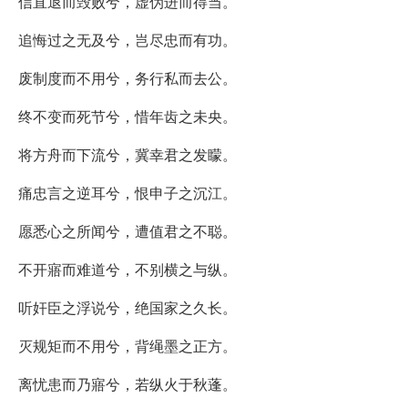
信直退而毁败兮，虚伪进而得当。
追悔过之无及兮，岂尽忠而有功。
废制度而不用兮，务行私而去公。
终不变而死节兮，惜年齿之未央。
将方舟而下流兮，冀幸君之发矇。
痛忠言之逆耳兮，恨申子之沉江。
愿悉心之所闻兮，遭值君之不聪。
不开寤而难道兮，不别横之与纵。
听奸臣之浮说兮，绝国家之久长。
灭规矩而不用兮，背绳墨之正方。
离忧患而乃寤兮，若纵火于秋蓬。