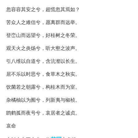
忽容容其安之兮，超慌忽其焉如？
苦众人之难信兮，愿离群而远举。
登峦山而远望兮，好桂树之冬荣。
观天火之炎炀兮，听大壑之波声。
引八维以自道兮，含沆瀣以长生。
居不乐以时思兮，食草木之秋实。
饮菌若之朝露兮，构桂木而为室。
杂橘柚以为囿兮，列新夷与椒桢。
鹍鹤孤而夜号兮，哀居者之诚贞。
哀命