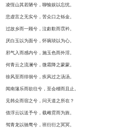
凌恆山其若陋兮，聊愉娱以忘忧。
悲虚言之无实兮，苦众口之铄金。
过故乡而一顾兮，泣歔欷而霑衿。
厌白玉以为面兮，怀琬琰以为心。
邪气入而感内兮，施玉色而外淫。
何青云之流澜兮，微霜降之蒙蒙。
徐风至而徘徊兮，疾风过之汤汤。
闻南籓乐而欲往兮，至会稽而且止。
见韩众而宿之兮，问天道之所在？
借浮云以送予兮，载雌霓而为旌。
驾青龙以驰骛兮，班衍衍之冥冥。