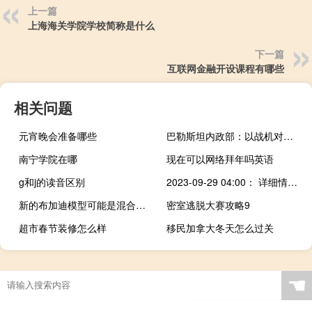
上一篇
上海海关学院学校简称是什么
下一篇
互联网金融开设课程有哪些
相关问题
元宵晚会准备哪些
巴勒斯坦内政部：以战机对加沙地带北部地区警察局发动空袭
南宁学院在哪
现在可以网络拜年吗英语
g和j的读音区别
2023-09-29 04:00： 详细情况请关注"河北高速公路"微信公众平台、河北省高速公路出行信息服务网aOEc47 ​​​
新的布加迪模型可能是混合动力
密室逃脱大赛攻略9
超市春节装修怎么样
移民加拿大冬天怎么过关
☚