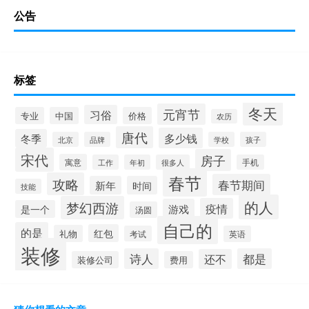
公告
标签
冬天
元宵节
习俗
专业
中国
价格
农历
唐代
多少钱
冬季
北京
品牌
学校
孩子
宋代
房子
寓意
工作
年初
很多人
手机
春节
攻略
春节期间
新年
时间
技能
的人
梦幻西游
疫情
游戏
是一个
汤圆
自己的
的是
红包
礼物
考试
英语
装修
诗人
都是
还不
装修公司
费用