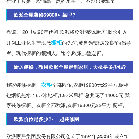
行业里算是一般偏高一点的水平了。不过只要细节。
欧派全屋装修69800可靠吗?
靠谱。 20世纪90年代初,欧派将欧洲“整体厨房”概念引入,
橱柜
开创工业化生产现代
的先河,被誉为“厨房改良”的倡导
者、现代橱柜的领潮人。迄今,欧派加盟总部。
新房装修，想用欧派全屋定制家居，大概要多少钱?
衣柜
我家装修橱柜、
全部欧派,衣柜19800元22平方,橱柜
包烟机热水器5.7米地柜,1.97米吊柜,总共花了44000元 我
家装修橱柜、衣柜全部欧派,衣柜19800元22平方,橱柜。
欧派价位是多少?- 一起装修网
欧派家居集团股份有限公司创立于1994年,2009年成立“广