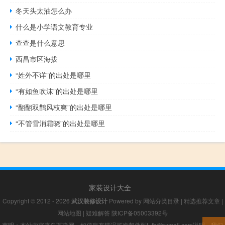
冬天头太油怎么办
什么是小学语文教育专业
查查是什么意思
西昌市区海拔
“姓外不详”的出处是哪里
“有如鱼吹沫”的出处是哪里
“翻翻双鹊风枝爽”的出处是哪里
“不管雪消霜晓”的出处是哪里
家装设计大全
Copyright © 2012 - 2026
武汉装修设计
Powered by
网站分类目录
|
精选推荐文章
|
网站地图
|
疑难解答
陕ICP备05003392号
声明：本站内容来自互联网，如信息有错误可发邮件到f_fb#foxmail.com说明，我们