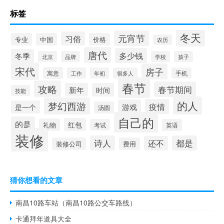
标签
冬天
元宵节
习俗
专业
中国
价格
农历
唐代
多少钱
冬季
北京
品牌
学校
孩子
宋代
房子
寓意
工作
年初
很多人
手机
春节
攻略
春节期间
新年
时间
技能
的人
梦幻西游
疫情
游戏
是一个
汤圆
自己的
的是
红包
礼物
考试
英语
装修
诗人
都是
还不
装修公司
费用
猜你想看的文章
南昌10路车站（南昌10路公交车路线）
卡通拜年道具大全