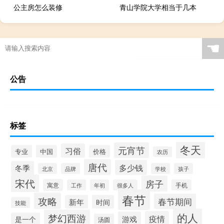
公主房怎么装修
青山学院大学相当于几本
☚
公告
标签
冬天
元宵节
习俗
专业
中国
价格
农历
唐代
多少钱
冬季
北京
品牌
学校
孩子
宋代
房子
寓意
工作
年初
很多人
手机
春节
攻略
春节期间
新年
时间
技能
的人
梦幻西游
疫情
游戏
是一个
汤圆