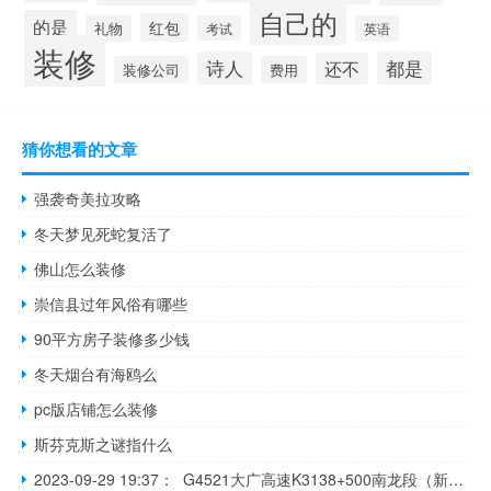
自己的
的是
红包
礼物
考试
英语
装修
诗人
都是
还不
装修公司
费用
猜你想看的文章
强袭奇美拉攻略
冬天梦见死蛇复活了
佛山怎么装修
崇信县过年风俗有哪些
90平方房子装修多少钱
冬天烟台有海鸥么
pc版店铺怎么装修
斯芬克斯之谜指什么
2023-09-29 19:37： G4521大广高速K3138+500南龙段（新禾村2号隧道入口，往南昌方向）发生一起两小车追尾事故，单道缓慢通行。~阿左​​​