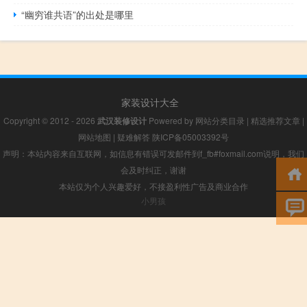
“幽穷谁共语”的出处是哪里
家装设计大全
Copyright © 2012 - 2026
武汉装修设计
Powered by
网站分类目录
|
精选推荐文章
|
网站地图
|
疑难解答
陕ICP备05003392号
声明：本站内容来自互联网，如信息有错误可发邮件到f_fb#foxmail.com说明，我们
会及时纠正，谢谢
本站仅为个人兴趣爱好，不接盈利性广告及商业合作
小男孩