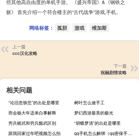
些其他高自由度的单机手游。 《盛兴帝国》&《钢铁之
躯》 首先介绍一个符合楼主的“古代战争”游戏,手机。
网络标签：
孤胆
游戏
维加斯
上一篇
ccc汉化攻略
下一篇
祝融剧情攻略
相关问题
“论旧忽馀悲”的出处是哪里
树叶怎么做手工
而会杨大年适来白事解释
梦幻西游最美的极光
穷兵赎武和穷兵黩武区别
“胡蝶梦清”的出处是哪里
跟我回家过年吧视频怎么拍
qq手机怎么解绑（qq密保手机丢了解绑）