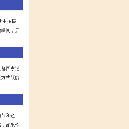
途中拍摄一
动瞬间，展
人都回家过
摄方式既能
细节和色
然，如果你