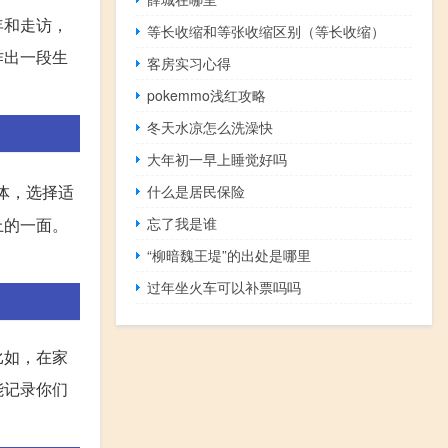
年和走访，
等长收缩和等张收缩区别（等长收缩）
作出一段生
客房实习心得
pokemmo浅红攻略
冬天水凉怎么洗澡快
大年初一早上睡觉好吗
体，选择适
什么是居民保险
上的一面。
忘了我是谁
“柳暗魏王堤”的出处是哪里
过年坐火车可以补票吗吗
比如，在家
能记录你们