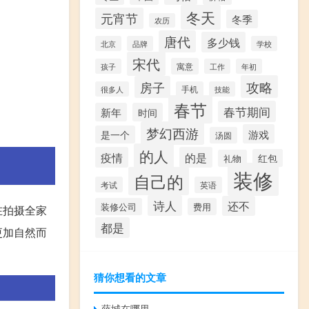
冬天
元宵节
冬季
农历
唐代
多少钱
北京
品牌
学校
宋代
寓意
孩子
工作
年初
攻略
房子
很多人
手机
技能
春节
春节期间
新年
时间
梦幻西游
游戏
是一个
汤圆
的人
疫情
的是
红包
礼物
装修
自己的
考试
英语
诗人
还不
装修公司
费用
在拍摄全家
都是
更加自然而
猜你想看的文章
薛城在哪里