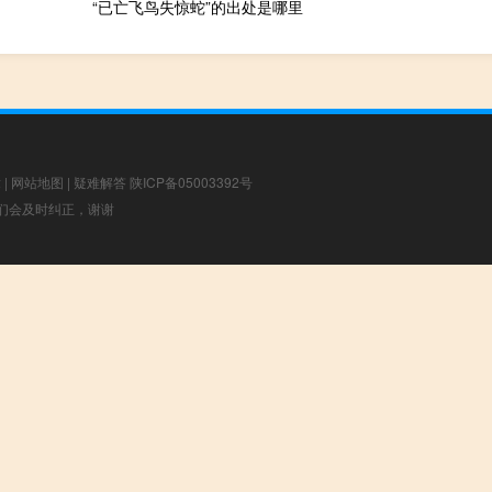
“已亡飞鸟失惊蛇”的出处是哪里
章
|
网站地图
|
疑难解答
陕ICP备05003392号
，我们会及时纠正，谢谢