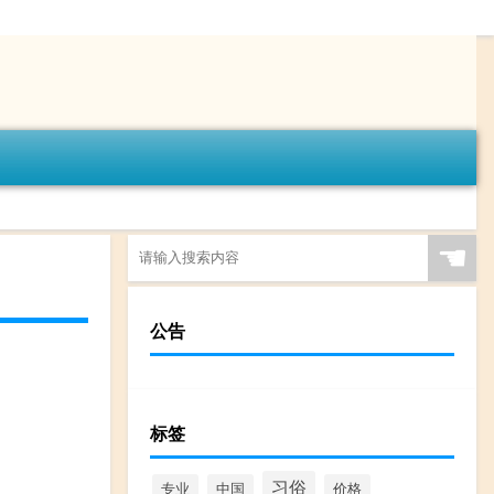
☚
公告
标签
习俗
专业
中国
价格