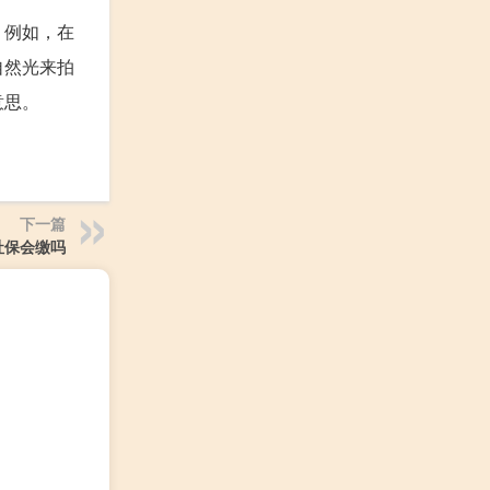
。例如，在
自然光来拍
意思。
下一篇
社保会缴吗