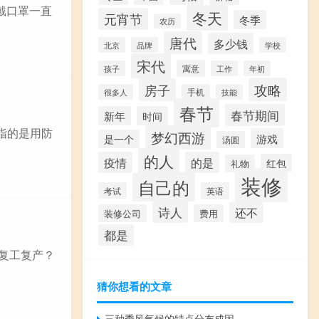
戴口罩一直
冬天
元宵节
冬季
农历
唐代
多少钱
北京
品牌
学校
宋代
寓意
孩子
工作
年初
攻略
房子
很多人
手机
技能
春节
春节期间
新年
时间
指的是用防
梦幻西游
游戏
是一个
汤圆
的人
疫情
的是
红包
礼物
装修
自己的
考试
英语
诗人
还不
装修公司
费用
都是
速复工复产？
猜你想看的文章
三种季风气候的特点分布成因