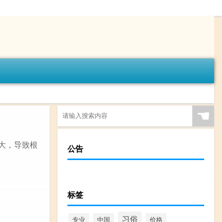
☚
过大，导致根
公告
标签
习俗
专业
中国
价格