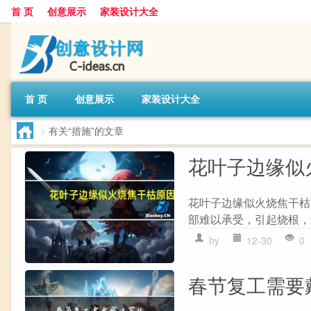
首 页
创意展示
家装设计大全
首 页
创意展示
家装设计大全
>
有关“措施”的文章
花叶子边缘似
花叶子边缘似火烧焦干枯可
部难以承受，引起烧根，进
hy
12-30
0
春节复工需要