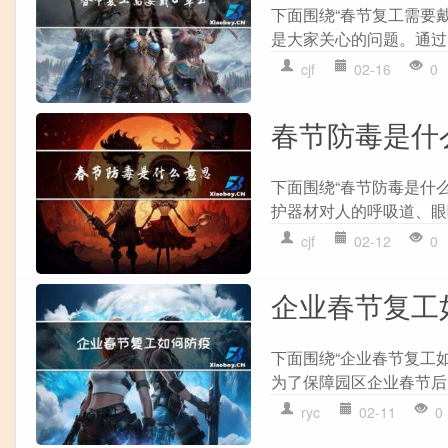
下面围绕“春节复工需要
是大家关心的问题。通过
cjf
02-16
0
春节防毒是什
下面围绕“春节防毒是什
护器材对人的呼吸道、眼
cjf
02-12
0
企业春节复工
下面围绕“企业春节复工
为了保障园区企业春节后
ryc
02-11
0