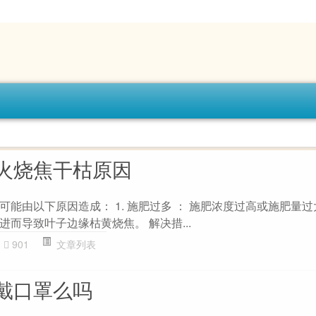
火烧焦干枯原因
能由以下原因造成： 1. 施肥过多 ： 施肥浓度过高或施肥量
而导致叶子边缘枯黄烧焦。 解决措...
901
文章列表
戴口罩么吗