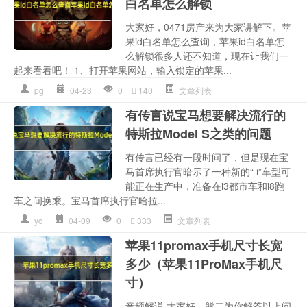
白名单怎么解锁
大家好，0471房产来为大家讲解下。苹
果id白名单怎么查询，苹果id白名单怎
么解锁很多人还不知道，现在让我们一
起来看看吧！ 1、打开苹果网站，输入锁定的苹果...
pg
04-23
0
140
文章列表
有传言说宝马想要解决流行的
特斯拉Model S之类的问题
有传言已经有一段时间了，但是现在宝
马首席执行官暗示了一种新的“ i”车型可
能正在生产中，准备在i3都市车和i8跑
车之间换乘。宝马首席执行官哈拉...
yc
04-09
0
333
文章列表
苹果11promax手机尺寸长宽
多少（苹果11ProMax手机尺
寸）
音频解说 大家好，熊二为你解答以上问