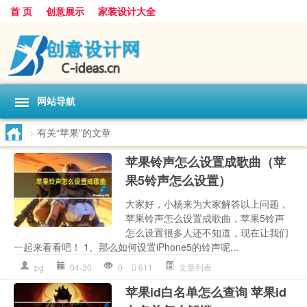
首 页
创意展示
家装设计大全
网站导航
>
有关“苹果”的文章
苹果铃声怎么设置成歌曲（苹
果5铃声怎么设置）
大家好，小杨来为大家解答以上问题，
苹果铃声怎么设置成歌曲，苹果5铃声
怎么设置很多人还不知道，现在让我们
一起来看看吧！ 1、那么如何设置iPhone5的铃声呢...
pg
04-30
0
611
文章列表
苹果id白名单怎么查询 苹果id