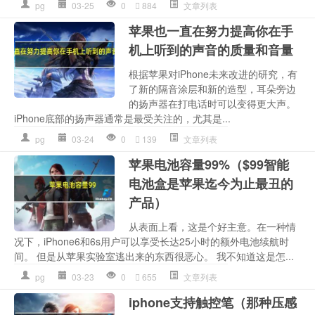
pg
03-25
0
884
文章列表
苹果也一直在努力提高你在手
机上听到的声音的质量和音量
根据苹果对iPhone未来改进的研究，有
了新的隔音涂层和新的造型，耳朵旁边
的扬声器在打电话时可以变得更大声。
iPhone底部的扬声器通常是最受关注的，尤其是...
pg
03-24
0
139
文章列表
苹果电池容量99%（$99智能
电池盒是苹果迄今为止最丑的
产品）
从表面上看，这是个好主意。在一种情
况下，iPhone6和6s用户可以享受长达25小时的额外电池续航时
间。 但是从苹果实验室逃出来的东西很恶心。 我不知道这是怎...
pg
03-23
0
655
文章列表
iphone支持触控笔（那种压感