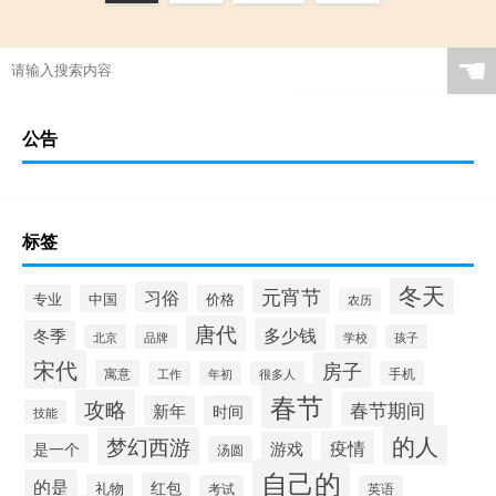
☚
公告
标签
冬天
元宵节
习俗
专业
中国
价格
农历
唐代
多少钱
冬季
北京
品牌
学校
孩子
宋代
房子
寓意
工作
年初
很多人
手机
春节
攻略
春节期间
新年
时间
技能
的人
梦幻西游
疫情
游戏
是一个
汤圆
自己的
的是
红包
礼物
考试
英语