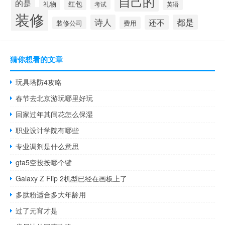
自己的
的是
红包
礼物
考试
英语
装修
诗人
都是
还不
装修公司
费用
猜你想看的文章
玩具塔防4攻略
春节去北京游玩哪里好玩
回家过年其间花怎么保湿
职业设计学院有哪些
专业调剂是什么意思
gta5空投按哪个键
Galaxy Z Flip 2机型已经在画板上了
多肽粉适合多大年龄用
过了元宵才是