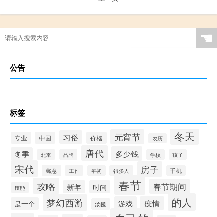
☚
公告
标签
冬天
元宵节
习俗
专业
中国
价格
农历
唐代
多少钱
冬季
北京
品牌
学校
孩子
宋代
房子
寓意
工作
年初
很多人
手机
春节
攻略
春节期间
新年
时间
技能
的人
梦幻西游
疫情
游戏
是一个
汤圆