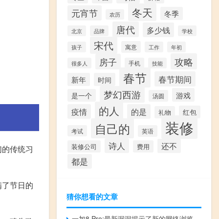
冬天
元宵节
冬季
农历
唐代
多少钱
北京
品牌
学校
宋代
寓意
孩子
工作
年初
攻略
房子
很多人
手机
技能
春节
春节期间
新年
时间
梦幻西游
游戏
是一个
汤圆
的人
疫情
的是
红包
礼物
装修
自己的
考试
英语
诗人
还不
装修公司
费用
们的传统习
都是
满了节日的
猜你想看的文章
一加8 Pro:最新漏洞揭示了新的网络浏览器和壁纸的显示设计