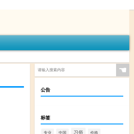
☚
公告
标签
习俗
专业
中国
价格