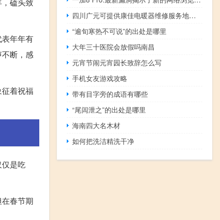
年，磕头致
四川广元可提供康佳电暖器维修服务地址在哪
“逾旬寒热不可说”的出处是哪里
代表年年有
大年三十医院会放假吗南昌
声不断，感
元宵节闹元宵园长致辞怎么写
手机女友游戏攻略
象征着祝福
带有目字旁的成语有哪些
“尾闾泄之”的出处是哪里
海南四大名木材
如何把洗洁精洗干净
仅仅是吃
但在春节期