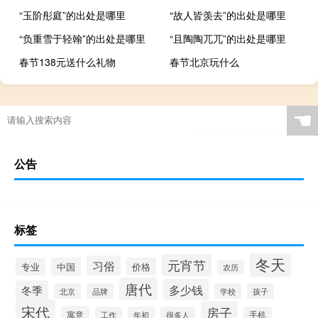
“玉阶彤庭”的出处是哪里
“故人皆羡去”的出处是哪里
“负重雪于轻翰”的出处是哪里
“且陶陶兀兀”的出处是哪里
春节138元送什么礼物
春节北京玩什么
☚
公告
标签
冬天
元宵节
习俗
专业
中国
价格
农历
唐代
多少钱
冬季
北京
品牌
学校
孩子
宋代
房子
寓意
工作
年初
很多人
手机