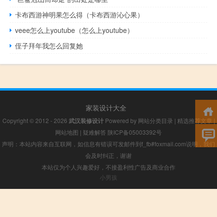
卡布西游神明果怎么得（卡布西游沁心果）
veee怎么上youtube（怎么上youtube）
侄子拜年我怎么回复她
家装设计大全
Copyright © 2012 - 2026
武汉装修设计
Powered by
网站分类目录
|
精选推荐文章
|
网站地图
|
疑难解答
陕ICP备05003392号
声明：本站内容来自互联网，如信息有错误可发邮件到f_fb#foxmail.com说明，我们
会及时纠正，谢谢
本站仅为个人兴趣爱好，不接盈利性广告及商业合作
小男孩