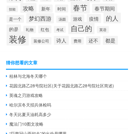
春节
攻略
春节期间
新年
时间
技能
的人
梦幻西游
疫情
游戏
是一个
汤圆
自己的
的是
红包
礼物
考试
英语
装修
诗人
都是
还不
装修公司
费用
猜你想看的文章
桂林与北海冬天哪个
花园北路乙28号院社区(关于花园北路乙28号院社区简述)
英魂之刃游戏攻略
哈尔滨冬天招兵体检吗
冬天比夏天油耗高多少
魔法门10图文攻略
“巨鳌冠山而却走”的出处是哪里