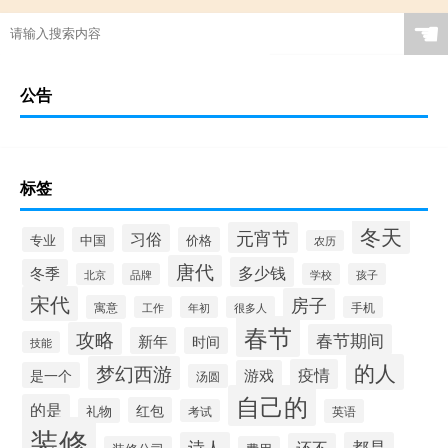
☚
公告
标签
冬天
元宵节
习俗
专业
中国
价格
农历
唐代
多少钱
冬季
北京
品牌
学校
孩子
宋代
房子
寓意
工作
年初
很多人
手机
春节
攻略
春节期间
新年
时间
技能
的人
梦幻西游
疫情
游戏
是一个
汤圆
自己的
的是
红包
礼物
考试
英语
装修
诗人
都是
还不