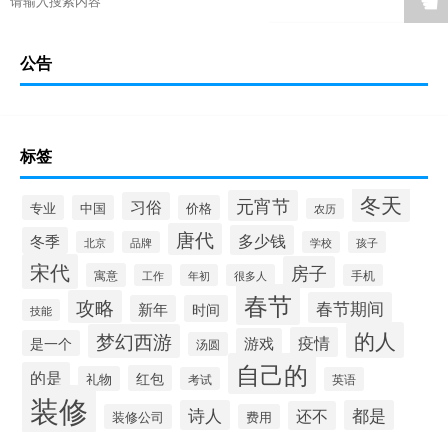
☚
公告
标签
冬天
元宵节
习俗
专业
中国
价格
农历
唐代
多少钱
冬季
北京
品牌
学校
孩子
宋代
房子
寓意
工作
年初
很多人
手机
春节
攻略
春节期间
新年
时间
技能
的人
梦幻西游
疫情
游戏
是一个
汤圆
自己的
的是
红包
礼物
考试
英语
装修
诗人
都是
还不
装修公司
费用