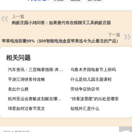
上一篇
蚂蚁庄园小鸡问答：如果唐代有在线聊天工具蚂蚁庄园
下一篇
苹果电池容量99%（$99智能电池盒是苹果迄今为止最丑的产品）
相关问题
汽车资讯：三层梅赛德斯-奔驰E级双门轿跑车的起价低于10万美元
乌鲁木齐国电春节上班吗
手游江湖侠客传攻略
什么是幼儿园主题课程
老幺什么梗
劳动争议协议书
杭州亚运会赛艇皮划艇在哪里举行
“持看泼墨图”的出处是哪里
球星如何过春节英文
短线外汇是什么