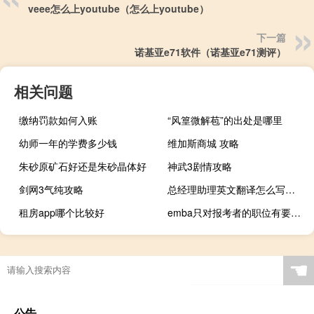
veee怎么上youtube（怎么上youtube）
下一篇
诺基亚e71软件（诺基亚e71测评）
相关问题
缴纳罚款如何入账
“风篁微解苞”的出处是哪里
幼师一年的学费多少钱
维加斯商城 攻略
朱砂原矿石好还是朱砂晶体好
神武3剧情攻略
剑网3气纯攻略
总经理助理英文翻译怎么写（总经理助理英文翻译）
租房app哪个比较好
emba只对报考者的职位有要求吗
☚
公告