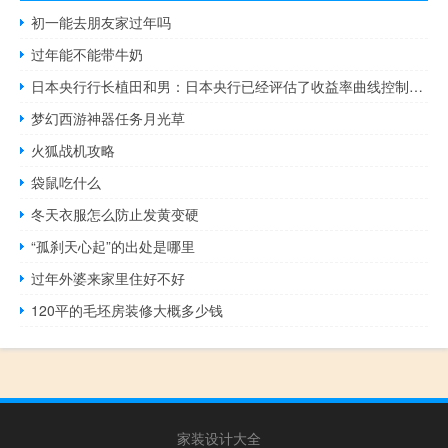
初一能去朋友家过年吗
过年能不能带牛奶
日本央行行长植田和男：日本央行已经评估了收益率曲线控制（YCC）的成本和好处不认为10年期国债收益率会大幅超过1%
梦幻西游神器任务月光草
火狐战机攻略
袋鼠吃什么
冬天衣服怎么防止发黄变硬
“孤刹天心起”的出处是哪里
过年外婆来家里住好不好
120平的毛坯房装修大概多少钱
家装设计大全