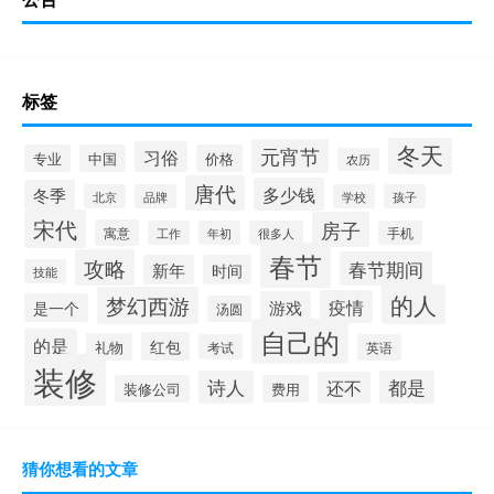
标签
冬天
元宵节
习俗
专业
中国
价格
农历
唐代
多少钱
冬季
北京
品牌
学校
孩子
宋代
房子
寓意
工作
年初
很多人
手机
春节
攻略
春节期间
新年
时间
技能
的人
梦幻西游
疫情
游戏
是一个
汤圆
自己的
的是
红包
礼物
考试
英语
装修
诗人
都是
还不
装修公司
费用
猜你想看的文章