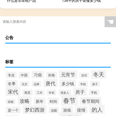
什么是非应税产品
138平的房子装修多少钱
☚
公告
标签
冬天
元宵节
习俗
专业
中国
价格
农历
唐代
多少钱
冬季
北京
品牌
学校
孩子
宋代
房子
寓意
工作
年初
很多人
手机
春节
攻略
春节期间
新年
时间
技能
的人
梦幻西游
疫情
游戏
是一个
汤圆