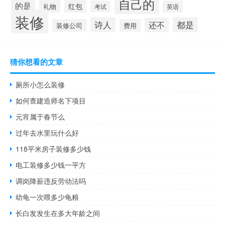
自己的
的是
红包
礼物
考试
英语
装修
诗人
都是
还不
装修公司
费用
猜你想看的文章
厕所小怎么装修
如何查建造师名下项目
元宵属于春节么
过年去水里玩什么好
118平米房子装修多少钱
电工装修多少钱一平方
调岗降薪违反劳动法吗
幼龟一次喂多少龟粮
长白发发生在多大年龄之间