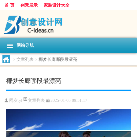
首 页
创意展示
家装设计大全
网站导航
>
文章列表
>
椰梦长廊哪段最漂亮
椰梦长廊哪段最漂亮
文章列表
网友:
yl
2025-01-05 09:51:17