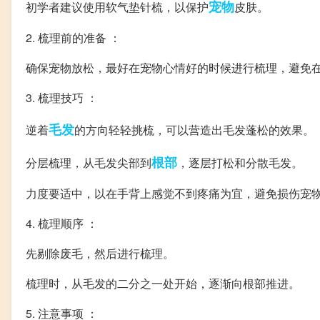
宠物
初学者建议使用软气垫针梳，以保护
皮肤。
2. 梳理前的准备 ：
确保宠物放松，最好在宠物心情好的时候进行梳理，避免
3. 梳理技巧 ：
毛发
逆着
的方向轻轻挑梳，可以营造出毛发蓬松的效果。
根部
分层梳理，从毛发尖部到
，逐层打松和分散毛发。
力度要适中，以在手背上感觉不到疼痛为宜，避免损伤宠
4. 梳理顺序 ：
先剔除废毛，然后进行梳理。
梳理时，从毛发的二分之一处开始，逐渐向根部推进。
5. 注意事项 ：