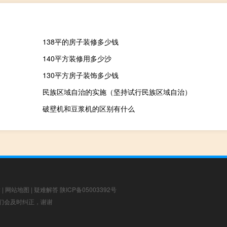
138平的房子装修多少钱
140平方装修用多少沙
130平方房子装饰多少钱
民族区域自治的实施（坚持试行民族区域自治）
破壁机和豆浆机的区别有什么
章
|
网站地图
|
疑难解答
陕ICP备05003392号
，我们会及时纠正，谢谢