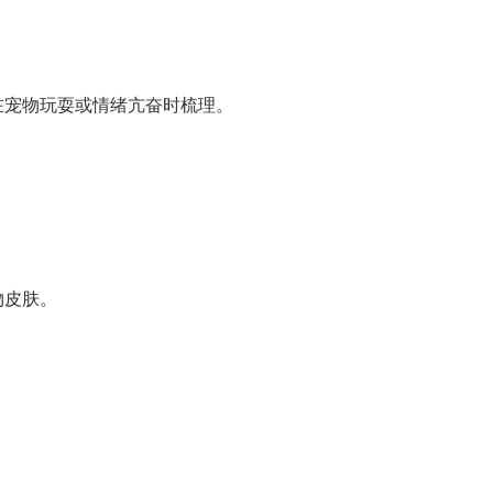
在宠物玩耍或情绪亢奋时梳理。
物皮肤。