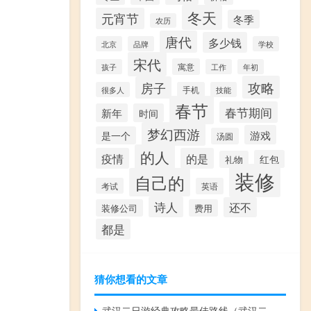
冬天
元宵节
冬季
农历
唐代
多少钱
北京
品牌
学校
宋代
寓意
孩子
工作
年初
攻略
房子
很多人
手机
技能
春节
春节期间
新年
时间
梦幻西游
游戏
是一个
汤圆
的人
疫情
的是
红包
礼物
装修
自己的
考试
英语
诗人
还不
装修公司
费用
都是
猜你想看的文章
武汉二日游经典攻略最佳路线（武汉二日游经典线路）