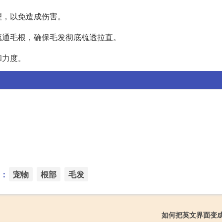
理，以免造成伤害。
疏通毛根，确保毛发彻底梳透拉直。
和力度。
：
宠物
根部
毛发
如何把英文界面变