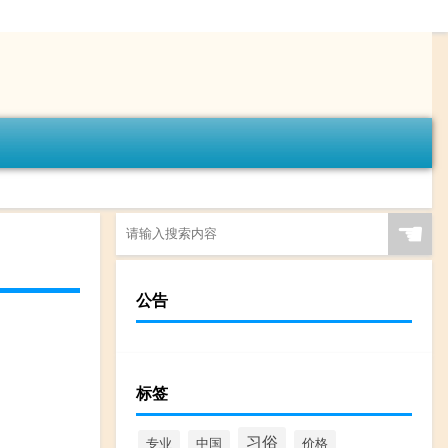
☚
公告
标签
习俗
专业
中国
价格