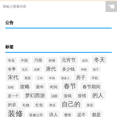
☚
公告
标签
冬天
元宵节
习俗
专业
中国
价格
农历
唐代
多少钱
冬季
北京
品牌
学校
孩子
宋代
房子
寓意
工作
年初
很多人
手机
春节
攻略
春节期间
新年
时间
技能
的人
梦幻西游
疫情
游戏
是一个
汤圆
自己的
的是
红包
礼物
考试
英语
装修
诗人
都是
还不
装修公司
费用