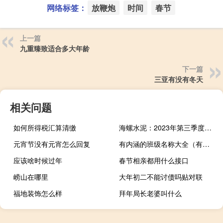
网络标签：
放鞭炮
时间
春节
上一篇
九重臻致适合多大年龄
下一篇
三亚有没有冬天
相关问题
如何所得税汇算清缴
海螺水泥：2023年第三季度净利润同比下降14.55%
元宵节没有元宵怎么回复
有内涵的班级名称大全（有内涵的班级名称大全）
应该啥时候过年
春节相亲都用什么接口
崂山在哪里
大年初二不能讨债吗贴对联
福地装饰怎么样
拜年局长老婆叫什么