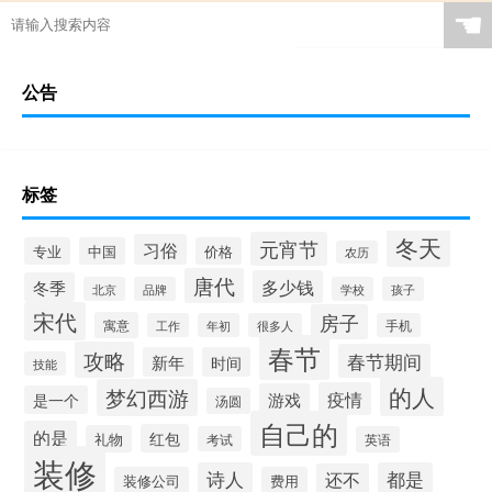
☚
公告
标签
冬天
元宵节
习俗
专业
中国
价格
农历
唐代
多少钱
冬季
北京
品牌
学校
孩子
宋代
房子
寓意
工作
年初
很多人
手机
春节
攻略
春节期间
新年
时间
技能
的人
梦幻西游
疫情
游戏
是一个
汤圆
自己的
的是
红包
礼物
考试
英语
装修
诗人
都是
还不
装修公司
费用