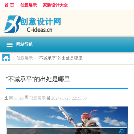
首 页
创意展示
家装设计大全
网站导航
>
创意展示
>
“不减承平”的出处是哪里
“不减承平”的出处是哪里
创意展示
网友:
jzb
2024-11-23 22:35:38