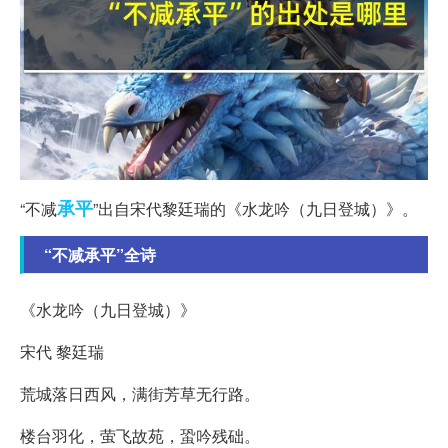
承平
“不减
”出自宋代黎廷瑞的《水龙吟（九日登城）》。
“不减承平”全诗
《水龙吟（九日登城）》
宋代 黎廷瑞
荒城落日西风，满街芳草无行路。
楼台羽化，萤飞故苑，蛩吟残础。