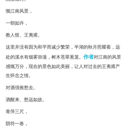
慨江南风景，
一朝如许，
教人恨、王夷甫。
这里并没有因为和平而减少繁荣，半湖的秋月照耀着，远
作者
处的溪水有烟雾弥漫，树木苍翠葱茏。
对江南的风景
感慨万分，现在的景色如此美丽，让人对过去的王夷甫产
生怀念之情。
对酒强推愁去。
酒醒来、愁远如故。
青萍三尺，
阴符一卷，