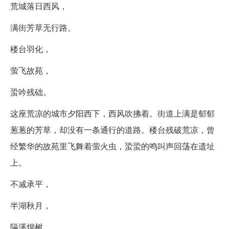
荒城落日西风，
满街芳草无行路。
楼台羽化，
萤飞故苑，
蛩吟残础。
这座荒凉的城市夕阳西下，西风吹拂着。街道上满是郁郁
葱葱的芳草，却没有一条通行的道路。楼台残破荒凉，曾
经繁华的故苑里飞舞着萤火虫，蛩蛩的鸣叫声回荡在遗址
上。
不减承平，
半湖秋月，
隔溪烟树。