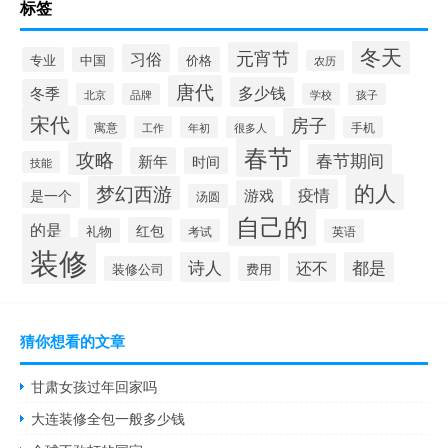
标签
冬天
元宵节
习俗
专业
中国
价格
农历
唐代
多少钱
冬季
北京
品牌
学校
孩子
宋代
房子
寓意
工作
年初
很多人
手机
春节
攻略
春节期间
新年
时间
技能
的人
梦幻西游
疫情
游戏
是一个
汤圆
自己的
的是
红包
礼物
考试
英语
装修
诗人
都是
还不
装修公司
费用
猜你想看的文章
甘肃女孩过年回家吗
大连装修全包一般多少钱