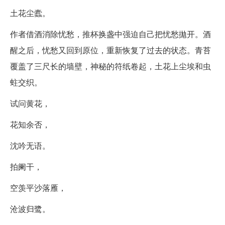
土花尘蠹。
作者借酒消除忧愁，推杯换盏中强迫自己把忧愁拋开。酒
醒之后，忧愁又回到原位，重新恢复了过去的状态。青苔
覆盖了三尺长的墙壁，神秘的符纸卷起，土花上尘埃和虫
蛀交织。
试问黄花，
花知余否，
沈吟无语。
拍阑干，
空羡平沙落雁，
沧波归鹭。