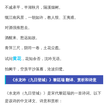
不减承平，半湖秋月，隔溪烟树。
慨江南风景，一朝如许，教人恨、王夷甫。
对酒强推愁去。
酒醒来、愁远如故。
青萍三尺，阴符一卷，土花尘蠹。
黄花
试问
，花知余否，沈吟无语。
拍阑干，空羡平沙落雁，沧波归鹭。
《水龙吟（九日登城）》黎廷瑞 翻译、赏析和诗意
《水龙吟（九日登城）》是宋代黎廷瑞的一首诗词。以下
是该诗的中文译文、诗意和赏析：