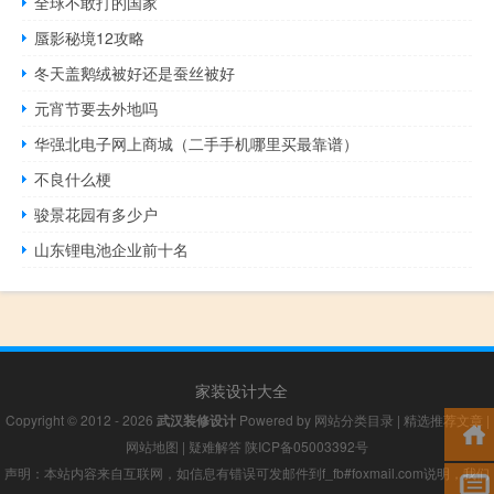
全球不敢打的国家
蜃影秘境12攻略
冬天盖鹅绒被好还是蚕丝被好
元宵节要去外地吗
华强北电子网上商城（二手手机哪里买最靠谱）
不良什么梗
骏景花园有多少户
山东锂电池企业前十名
家装设计大全
Copyright © 2012 - 2026
武汉装修设计
Powered by
网站分类目录
|
精选推荐文章
|
网站地图
|
疑难解答
陕ICP备05003392号
声明：本站内容来自互联网，如信息有错误可发邮件到f_fb#foxmail.com说明，我们