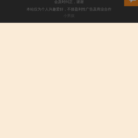
会及时纠正，谢谢
本站仅为个人兴趣爱好，不接盈利性广告及商业合作
小男孩