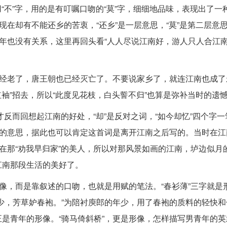
用“不”字，用的是有叮嘱口吻的“莫”字，细细地品味，表现出了一
现在却有不能还乡的苦衷，“还乡”是一层意思，“莫”是第二层意
几年也没有关系，这里再回头看“人人尽说江南好，游人只人合江南
已经老了，唐王朝也已经灭亡了。不要说家乡了，就连江南也成了
红袖”招去，所以“此度见花枝，白头誓不归”也算是弥补当时的遗
才反而回想起江南的好处，“却”是反对之词，“如今却忆”四个字
好的意思，据此也可以肯定这首词是离开江南之后写的。当时在江
都在那“劝我早归家”的美人，所以对那风景如画的江南，垆边似月
江南那段生活的美好了。
形像，而是靠叙述的口吻，也就是用赋的笔法。“春衫薄”三字就是
少，芳草妒春袍。”为陪衬庾郎的年少，用了春袍的质料的轻快和
是青年的形像。“骑马倚斜桥”，更是形像，怎样描写男青年的英