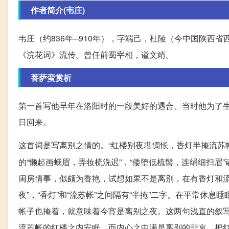
作者简介(韦庄)
韦庄（约836年─910年），字端己，杜陵（今中国陕西
《浣花词》流传。曾任前蜀宰相，谥文靖。
菩萨蛮赏析
第一首写他早年在洛阳时的一段美好的遇合。当时他为了
日回来。
这首词是写离别之情的。“红楼别夜堪惆怅，香灯半掩流苏帐”，
的“懒起画蛾眉，弄妆梳洗迟”，“倭堕低梳髻，连绢细扫
闺房情事，似颇为香艳，试想如果不是离别，在有香灯和流
夜”，“香灯”和“流苏帐”之间隔有“半掩”二字。在平常
帐子也掩着，就意味着今宵是离别之夜。这两句浅直的叙写
流苏帐的红楼之内安眠，而内心之中满是离别的悲哀。把红