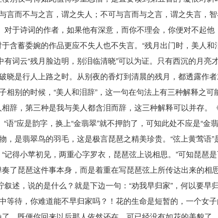
可与言而不与之言，谓之失人；不可与言而与之言，谓之失言，智
。对于诗词的作者，如果他有深意，而你不理会，你便对不起他
于含蓄委婉的作品更应不失人也不失言。“残月出门时，美人和泪
中有词云“残月脸边明，别泪临清晓”可以为证。只有西沉的月亮
了破晓是行人上路之时。从别夜的香灯到清晨的残月，都透露作者
女子相别的时候，“美人和泪辞”，这一句在句法上有三种解释之可
人相辞，第三种是我与美人都含泪而辞，这三种解释可以并存。
、“语”应是韵字，换上“金翡翠”就不押韵了，可知此处不应是“金翡
饰物，是翡翠鸟的羽毛，这是极言琵琶之精美珍贵。“弦上黄莺语”
“记得小苹初见，两重心字罗衣，琵琶弦上说相思。”可知琵琶是
奏了琵琶这件事本身，而是着重在写琵琶弦上所传达出来的相思
咛叙述，说的是什么？就是下边一句：“劝我早归家”，何以要早
家中等待，你难道能不早归家吗？！花的生命是短暂的，一个女子
晚了，既便你回来以后那人依然还在，可已经没有如花的美貌了