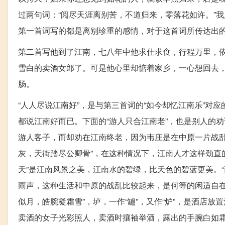
过两句词：“阅尽天涯离别苦，不道归来，零落花如许。”
第一首词写的都是离别珍重的感情，对于这首词所传达出
第二首写他到了江南，七八年中他求仕求食，行程万里，
雪白的卖酒女郎了。可是他心里却惦着家乡，一心想回去
肠。
“人人尽说江南好”，是与第三首词的“如今却忆江南乐”对
都说江南好而已。下面的“游人只合江南老”，也是别人的
游人客子，而却劝在江南终老，因为韦庄是在中原一片战乱
灰，天街踏尽公卿骨”，在这种情况下，江南人才这样劲直
天”是江南风景之美，江南水的碧绿，比天色的碧蓝更美。
雨声，这种生活和中原的战乱比较起来，是何等的闲适自在
似月，皓腕凝霜雪”，垆，一作“罏”，又作“炉”，是酒店放
卖酒的女子光彩照人，卖酒时攘袖举酒，露出的手腕白如霜