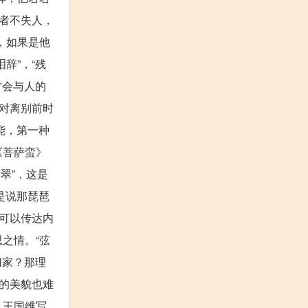
者不失人，
，如果是他
辞”，“残
才会与人的
对离别前时
能，第一种
《菩萨蛮》
翠”，这是
是说那琵琶
可以传达内
之情。“弦
归家？那理
的美貌也难
。王国维写