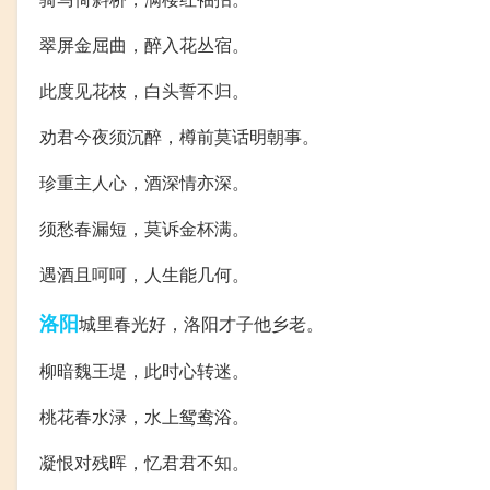
翠屏金屈曲，醉入花丛宿。
此度见花枝，白头誓不归。
劝君今夜须沉醉，樽前莫话明朝事。
珍重主人心，酒深情亦深。
须愁春漏短，莫诉金杯满。
遇酒且呵呵，人生能几何。
洛阳
城里春光好，洛阳才子他乡老。
柳暗魏王堤，此时心转迷。
桃花春水渌，水上鸳鸯浴。
凝恨对残晖，忆君君不知。