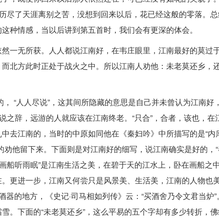
我历尽了天涯离别之苦，没想到回来以后，花已经这般的零落。总
的这种情感，当以后讲到第五首时，我们会有更深的体会。
依然一无所获。人人都说江南好，在韦庄眼里，江南最好的莫过
，而北方此时正处于战火之中。所以江南人劝他：未老莫还乡，
应的， “人人尽说”，这其间所隐藏的意思是自己并未曾认为江南好
劝说之辞，远游的人就应该在江南终老。“只合”，合者，该也，在
中去江南的，当时的中原如同他在《秦妇吟》中所描写的是“内
的劝他留下来。下面则是对江南好的细写，说江南确实是好的，“
“画船听雨眠”是江南生活之美，在碧于天的江水上，卧在画船之
。更进一步，江南又何尝只是风景美、生活美，江南的人物也美
置酒器的地方，《史记·司马相如列传》云：“买酒舍乃令文君当炉
雪。下面的“未老莫还乡”，这么平易的五个字却有多少转折，佛