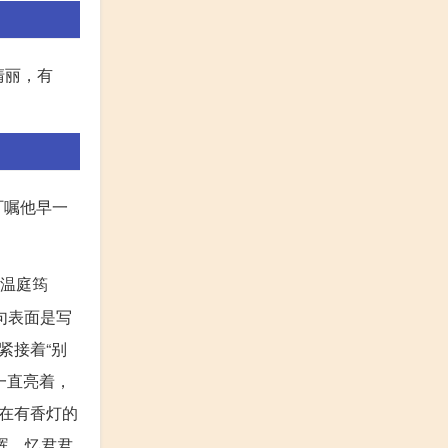
清丽，有
叮嘱他早一
温庭筠
句表面是写
紧接着“别
一直亮着，
在有香灯的
晖，忆君君