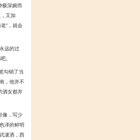
种极深婉而
思，又加
老”，就会
永远的过
憾吧。
一笔勾销了当
南，他并不
的酒女都并
形像，写少
色泽的鲜明
武潇洒，西