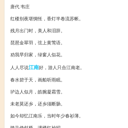
唐代 韦庄
红楼别夜堪惆怅，香灯半卷流苏帐。
残月出门时，美人和泪辞。
琵琶金翠羽，弦上黄莺语。
劝我早归家，绿窗人似花。
江南
人人尽说
好，游人只合江南老。
春水碧于天，画船听雨眠。
垆边人似月，皓腕凝霜雪。
未老莫还乡，还乡须断肠。
如今却忆江南乐，当时年少春衫薄。
骑马倚斜桥，满楼红袖招。