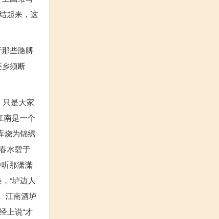
结起来，这
于那些胳膊
还乡须断
，只是大家
江南是一个
库烧为锦绣
春水碧于
中听那潇潇
，“垆边人
”。江南酒垆
经上说“才