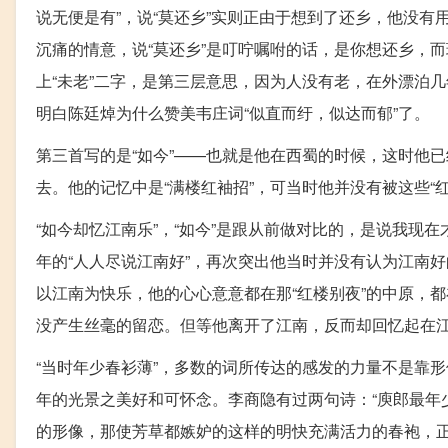
说无便是有”，说“莫还乡”实则正由于想到了还乡，他没有
沉痛的情意，说“莫还乡”是叮咛嘱咐的话，是你想还乡，而
上“未老”二字，是第三层意思，因为人没有老，在外漂泊
明白陈廷焯为什么赞美韦庄词“似直而纡，似达而郁”了。
第三首写的是“如今”——也就是他在西蜀的时候，这时他
去。他的记忆中是“满楼红袖招”，可当时他并没有被这些“
“如今却忆江南乐”，“如今”是跟从前做对比的，是说我现在
年的“人人尽说江南好”，再次突出他当时并没有认为江南
以江南为快乐，他的心心意意都在那“红楼别夜”的中原，
没产生丝毫的留恋。但等他离开了江南，反而却回忆起在
“当时年少春衫薄”，多数的词所传达的感发的力量不是靠
年的光景之美好和可怀念。李商隐有过两句诗：“庾郎最年
的形像，那使芳草都嫉妒的这样的明快充满活力的春袍，正