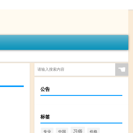
☚
公告
标签
习俗
专业
中国
价格