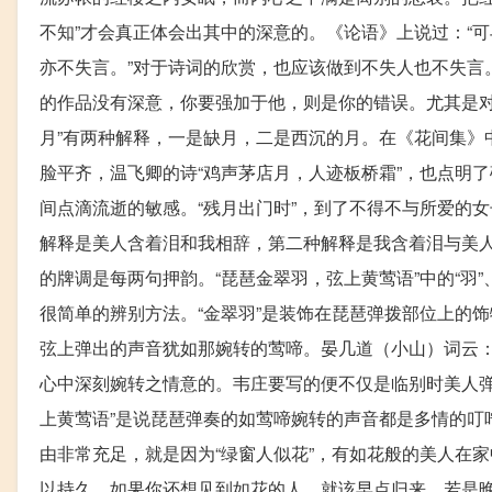
不知”才会真正体会出其中的深意的。《论语》上说过：“
亦不失言。”对于诗词的欣赏，也应该做到不失人也不失言
的作品没有深意，你要强加于他，则是你的错误。尤其是对
月”有两种解释，一是缺月，二是西沉的月。在《花间集》
脸平齐，温飞卿的诗“鸡声茅店月，人迹板桥霜”，也点明
间点滴流逝的敏感。“残月出门时”，到了不得不与所爱的
解释是美人含着泪和我相辞，第二种解释是我含着泪与美
的牌调是每两句押韵。“琵琶金翠羽，弦上黄莺语”中的“羽”
很简单的辨别方法。“金翠羽”是装饰在琵琶弹拨部位上的
弦上弹出的声音犹如那婉转的莺啼。晏几道（小山）词云：
心中深刻婉转之情意的。韦庄要写的便不仅是临别时美人弹
上黄莺语”是说琵琶弹奏的如莺啼婉转的声音都是多情的叮
由非常充足，就是因为“绿窗人似花”，有如花般的美人在
以持久，如果你还想见到如花的人，就该早点归来，若是