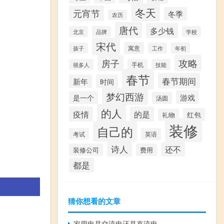
冬天
元宵节
冬季
农历
唐代
多少钱
北京
品牌
学校
宋代
寓意
孩子
工作
年初
攻略
房子
很多人
手机
技能
春节
春节期间
新年
时间
梦幻西游
游戏
是一个
汤圆
的人
疫情
的是
红包
礼物
装修
自己的
考试
英语
诗人
还不
装修公司
费用
都是
猜你想看的文章
家用电是交流电还是直流电