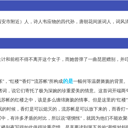
省西安市附近）人，诗人韦应物的四代孙，唐朝花间派词人，词风
生计和前程不得不离开这个女子，而她曾弹了一曲琵琶赠别，并
的是
“红楼”“香灯”“流苏帐”所构成
一幅何等温磬旖旎的背景。
眉”诸词，说它们寄托了极为深婉的珍重爱美的情意。这首词开端两
苏帐的红楼之中，该是多么缠绵旖旎的情事。但是这里的“红楼”
休息睡眠的时候，香灯是可以熄灭的，流苏帐是可以放下来的，而香灯
中，有许多矛盾的对比，所以说“堪惆怅”，就因为他们不能欢聚
楼别夜写得如此值得珍重恋惜，是直要读到第五首的“凝恨对斜