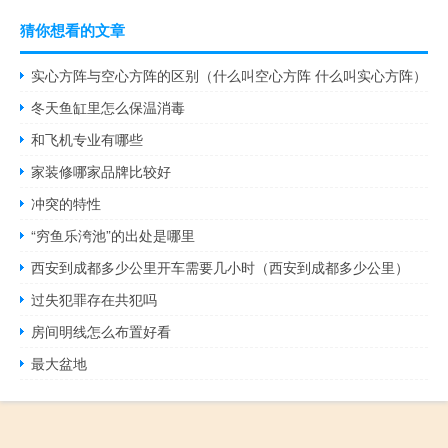
猜你想看的文章
实心方阵与空心方阵的区别（什么叫空心方阵 什么叫实心方阵）
冬天鱼缸里怎么保温消毒
和飞机专业有哪些
家装修哪家品牌比较好
冲突的特性
“穷鱼乐洿池”的出处是哪里
西安到成都多少公里开车需要几小时（西安到成都多少公里）
过失犯罪存在共犯吗
房间明线怎么布置好看
最大盆地