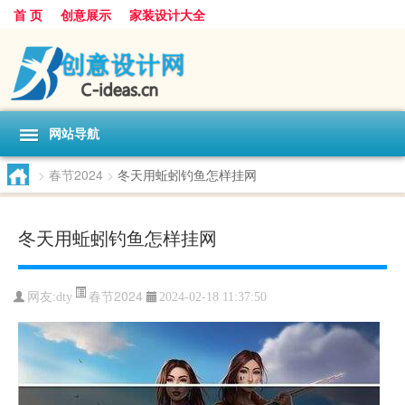
首 页
创意展示
家装设计大全
网站导航
>
春节2024
>
冬天用蚯蚓钓鱼怎样挂网
冬天用蚯蚓钓鱼怎样挂网
春节2024
网友:
dty
2024-02-18 11:37:50