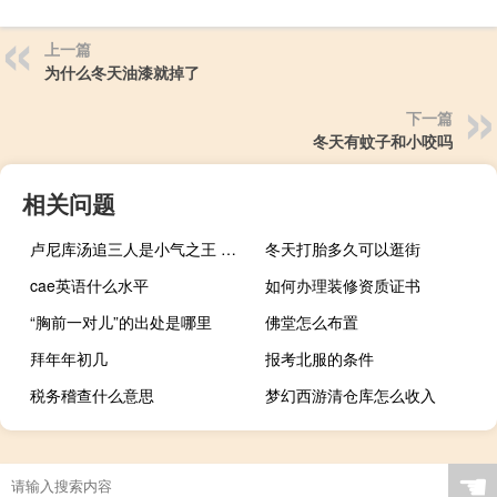
上一篇
为什么冬天油漆就掉了
下一篇
冬天有蚊子和小咬吗
相关问题
卢尼库汤追三人是小气之王 卢尼维金斯能打季后赛很重要他能抢板/得分/防对手最佳球员
冬天打胎多久可以逛街
cae英语什么水平
如何办理装修资质证书
“胸前一对儿”的出处是哪里
佛堂怎么布置
拜年年初几
报考北服的条件
税务稽查什么意思
梦幻西游清仓库怎么收入
☚