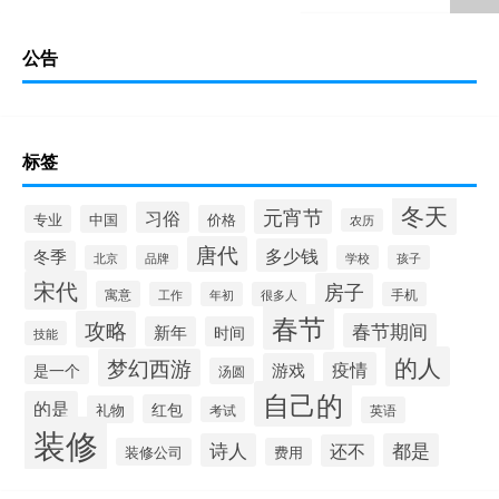
公告
标签
冬天
元宵节
习俗
专业
中国
价格
农历
唐代
多少钱
冬季
北京
品牌
学校
孩子
宋代
房子
寓意
工作
年初
很多人
手机
春节
攻略
春节期间
新年
时间
技能
的人
梦幻西游
疫情
游戏
是一个
汤圆
自己的
的是
红包
礼物
考试
英语
装修
诗人
都是
还不
装修公司
费用