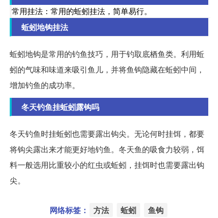
常用挂法：常用的蚯蚓挂法，简单易行。
蚯蚓地钩挂法
蚯蚓地钩是常用的钓鱼技巧，用于钓取底栖鱼类。利用蚯
蚓的气味和味道来吸引鱼儿，并将鱼钩隐藏在蚯蚓中间，
增加钓鱼的成功率。
冬天钓鱼挂蚯蚓露钩吗
冬天钓鱼时挂蚯蚓也需要露出钩尖。无论何时挂饵，都要
将钩尖露出来才能更好地钓鱼。冬天鱼的吸食力较弱，饵
料一般选用比重较小的红虫或蚯蚓，挂饵时也需要露出钩
尖。
网络标签：
方法
蚯蚓
鱼钩