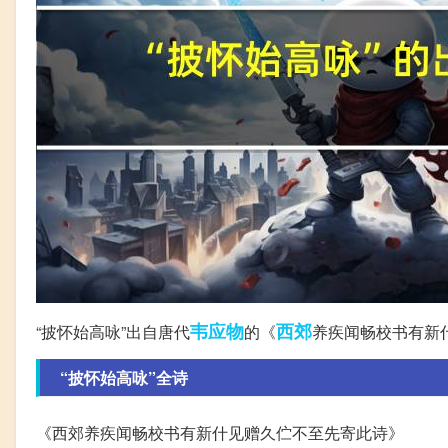
韦应物
西郊
“披怀始高咏”出自唐代
的《
养疾闻畅校书有新
“披怀始高咏”全诗
《西郊养疾闻畅校书有新什见赠久伫不至先寄此诗》