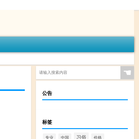
☚
公告
标签
习俗
专业
中国
价格