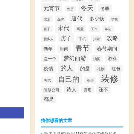
冬天
元宵节
冬季
农历
唐代
多少钱
北京
品牌
学校
宋代
寓意
孩子
工作
年初
攻略
房子
很多人
手机
技能
春节
春节期间
新年
时间
梦幻西游
游戏
是一个
汤圆
的人
疫情
的是
红包
礼物
装修
自己的
考试
英语
诗人
还不
装修公司
费用
都是
猜你想看的文章
重庆忠县可提供3M空气净化器维修服务地址在哪