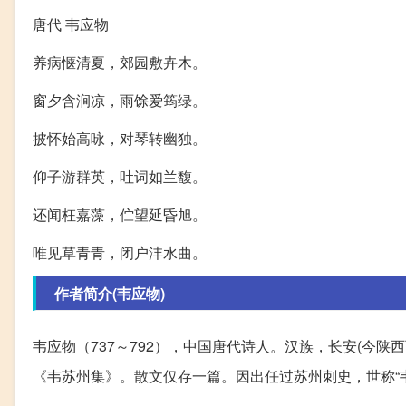
唐代 韦应物
养病惬清夏，郊园敷卉木。
窗夕含涧凉，雨馀爱筠绿。
披怀始高咏，对琴转幽独。
仰子游群英，吐词如兰馥。
还闻枉嘉藻，伫望延昏旭。
唯见草青青，闭户沣水曲。
作者简介(韦应物)
韦应物（737～792），中国唐代诗人。汉族，长安(今陕
《韦苏州集》。散文仅存一篇。因出任过苏州刺史，世称“