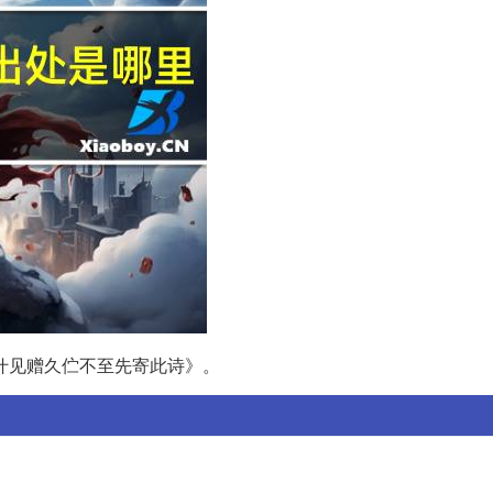
什见赠久伫不至先寄此诗》。