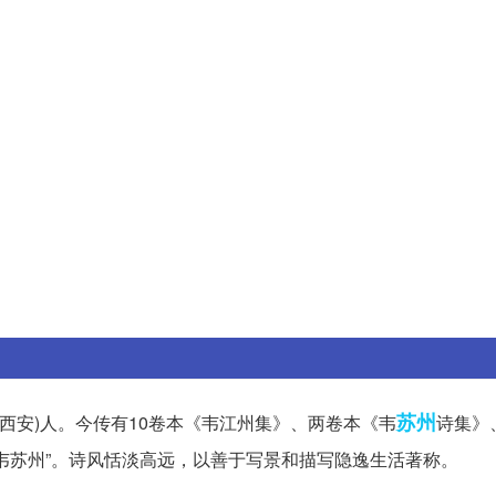
苏州
西西安)人。今传有10卷本《韦江州集》、两卷本《韦
诗集》
韦苏州”。诗风恬淡高远，以善于写景和描写隐逸生活著称。